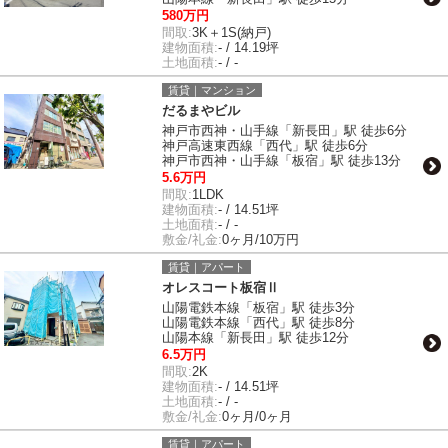
580万円
間取:
3K＋1S(納戸)
建物面積:
- / 14.19坪
土地面積:
- / -
賃貸｜マンション
だるまやビル
神戸市西神・山手線「新長田」駅 徒歩6分
神戸高速東西線「西代」駅 徒歩6分
神戸市西神・山手線「板宿」駅 徒歩13分
5.6万円
間取:
1LDK
建物面積:
- / 14.51坪
土地面積:
- / -
敷金/礼金:
0ヶ月/10万円
賃貸｜アパート
オレスコート板宿Ⅱ
山陽電鉄本線「板宿」駅 徒歩3分
山陽電鉄本線「西代」駅 徒歩8分
山陽本線「新長田」駅 徒歩12分
6.5万円
間取:
2K
建物面積:
- / 14.51坪
土地面積:
- / -
敷金/礼金:
0ヶ月/0ヶ月
賃貸｜アパート