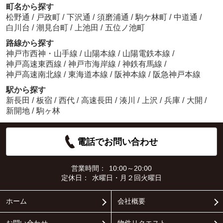
町名から探す
松野通
/
戸政町
/
下沢通
/
須磨浦通
/
駒ケ林町
/
中道通
/
白川台
/
潮見台町
/
上池田
/
五位ノ池町
路線から探す
神戸市西神・山手線
/
山陽本線
/
山陽電鉄本線
/
神戸高速東西線
/
神戸市海岸線
/
神鉄有馬線
/
神戸高速南北線
/
東海道本線
/
阪神本線
/
阪急神戸本線
駅から探す
新長田
/
板宿
/
西代
/
高速長田
/
湊川
/
上沢
/
兵庫
/
大開
/
新開地
/
駒ヶ林
電話でお問い合わせ
営業時間：
10:00～20:00
定休日：
水曜日・月２回火曜日
ホーム
会社概要