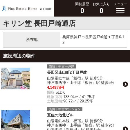
閲覧履歴
お気に入り
メニュー
0
0
キリン堂 長田戸崎通店
兵庫県神戸市長田区戸崎通１丁目6-1
所在地
2
施設周辺の物件
売買｜中古一戸建
長田区庄山町2丁目戸建
山陽電鉄本線「板宿」駅 徒歩5分
神戸市西神・山手線「板宿」駅 徒歩5分
4,549万円
間取:
5LDK
建物面積:
138.04㎡ / 41.75坪
土地面積:
96.72㎡ / 29.25坪
売買｜中古マンション
五位の池北ビル
山陽電鉄本線「板宿」駅 徒歩9分
神戸市西神・山手線「板宿」駅 徒歩9分
山陽本線「新長田」駅 徒歩15分