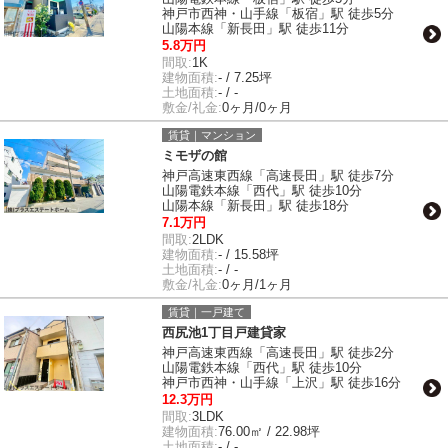
神戸市西神・山手線「板宿」駅 徒歩5分
山陽本線「新長田」駅 徒歩11分
5.8万円
間取:
1K
建物面積:
- / 7.25坪
土地面積:
- / -
敷金/礼金:
0ヶ月/0ヶ月
賃貸｜マンション
ミモザの館
神戸高速東西線「高速長田」駅 徒歩7分
山陽電鉄本線「西代」駅 徒歩10分
山陽本線「新長田」駅 徒歩18分
7.1万円
間取:
2LDK
建物面積:
- / 15.58坪
土地面積:
- / -
敷金/礼金:
0ヶ月/1ヶ月
賃貸｜一戸建て
西尻池1丁目戸建貸家
神戸高速東西線「高速長田」駅 徒歩2分
山陽電鉄本線「西代」駅 徒歩10分
神戸市西神・山手線「上沢」駅 徒歩16分
12.3万円
間取:
3LDK
建物面積:
76.00㎡ / 22.98坪
土地面積:
- / -