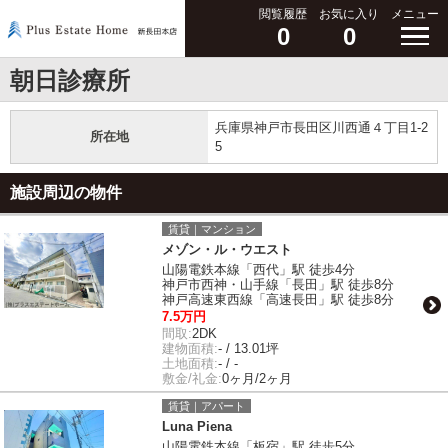
閲覧履歴
お気に入り
メニュー
0
0
朝日診療所
兵庫県神戸市長田区川西通４丁目1-2
所在地
5
施設周辺の物件
賃貸｜マンション
メゾン・ル・ウエスト
山陽電鉄本線「西代」駅 徒歩4分
神戸市西神・山手線「長田」駅 徒歩8分
神戸高速東西線「高速長田」駅 徒歩8分
7.5万円
間取:
2DK
建物面積:
- / 13.01坪
土地面積:
- / -
敷金/礼金:
0ヶ月/2ヶ月
賃貸｜アパート
Luna Piena
山陽電鉄本線「板宿」駅 徒歩5分