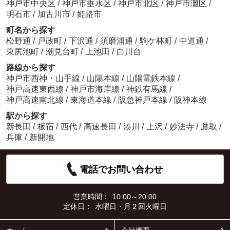
神戸市中央区
/
神戸市垂水区
/
神戸市北区
/
神戸市灘区
/
明石市
/
加古川市
/
姫路市
町名から探す
松野通
/
戸政町
/
下沢通
/
須磨浦通
/
駒ケ林町
/
中道通
/
東尻池町
/
潮見台町
/
上池田
/
白川台
路線から探す
神戸市西神・山手線
/
山陽本線
/
山陽電鉄本線
/
神戸高速東西線
/
神戸市海岸線
/
神鉄有馬線
/
神戸高速南北線
/
東海道本線
/
阪急神戸本線
/
阪神本線
駅から探す
新長田
/
板宿
/
西代
/
高速長田
/
湊川
/
上沢
/
妙法寺
/
鷹取
/
兵庫
/
新開地
電話でお問い合わせ
営業時間：
10:00～20:00
定休日：
水曜日・月２回火曜日