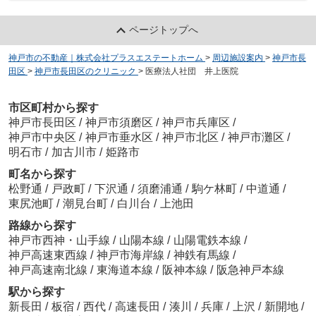
ページトップへ
神戸市の不動産｜株式会社プラスエステートホーム
>
周辺施設案内
>
神戸市長
田区
>
神戸市長田区のクリニック
>
医療法人社団 井上医院
市区町村から探す
神戸市長田区
/
神戸市須磨区
/
神戸市兵庫区
/
神戸市中央区
/
神戸市垂水区
/
神戸市北区
/
神戸市灘区
/
明石市
/
加古川市
/
姫路市
町名から探す
松野通
/
戸政町
/
下沢通
/
須磨浦通
/
駒ケ林町
/
中道通
/
東尻池町
/
潮見台町
/
白川台
/
上池田
路線から探す
神戸市西神・山手線
/
山陽本線
/
山陽電鉄本線
/
神戸高速東西線
/
神戸市海岸線
/
神鉄有馬線
/
神戸高速南北線
/
東海道本線
/
阪神本線
/
阪急神戸本線
駅から探す
新長田
/
板宿
/
西代
/
高速長田
/
湊川
/
兵庫
/
上沢
/
新開地
/