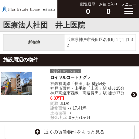
閲覧履歴
お気に入り
メニュー
0
0
医療法人社団 井上医院
兵庫県神戸市長田区名倉町１丁目1-3
所在地
2
施設周辺の物件
賃貸｜マンション
ロイヤルコートナグラ
神鉄有馬線「長田」駅 徒歩4分
神戸市西神・山手線「上沢」駅 徒歩15分
神戸高速東西線「高速長田」駅 徒歩17分
6.3万円
間取:
3LDK
建物面積:
- / 17.41坪
土地面積:
- / -
敷金/礼金:
0ヶ月/1ヶ月
近くの賃貸物件をもっと見る