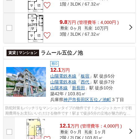
1階 / 3LDK / 67.32㎡
9.8
万
円
(管理費等：4,000円 )
0ヶ月
10万円
敷金
礼金
3階 / 3LDK / 67.32㎡
ラムール五位ノ池
賃貸 | マンション
敷0
12.1
万円
山陽電鉄本線
「
板宿
」駅 徒歩5分
山陽電鉄本線
「
西代
」駅 徒歩7分
山陽本線
「
新長田
」駅 徒歩10分
築42年 / 103.81㎡
兵庫県
神戸市長田区
五位ノ池町
３丁目
防犯対策もバッチリなマンションタイプの物件です！クレジットカードで初
期費用をお支払いいただける物件です！駅まで徒歩5分の立地が魅力的な、
利便性の高い物件です！眺望良好な物件...
12.1
万
円
(管理費等：4,000円 )
0ヶ月
1ヶ月
敷金
礼金
2階 / 2LDK / 103.81㎡