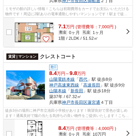
兵庫県
神戸市長田区
御船通
２丁目
ミモザの館の詳しい情報！こちらは初期費用をカードでお支払いいただける
物件です！周辺に2駅ありの電車通勤しやすいマンションです！駅まで徒歩6
分なので、アクセスの良い物件です！...
7.1
万
円
(管理費等：7,000円 )
0ヶ月
1ヶ月
敷金
礼金
1階 / 2LDK / 51.52㎡
クレストコート
賃貸 | マンション
敷0
8.4
9.8
万円～
万円
山陽電鉄本線
「
西代
」駅 徒歩8分
神戸高速東西線
「
高速長田
」駅 徒歩9分
山陽本線
「
新長田
」駅 徒歩18分
築37年 / 67.32㎡
兵庫県
神戸市長田区
蓮宮通
４丁目
徒歩3分の場所に神戸市立池田小学校があります！眺望良好で景色が楽しめ
ます！通風良好で陽の当たる気持ちの良い物件をご提供いたします！こちら
はエレベーター付きの物件です！当社ス...
8.4
万
円
(管理費等：4,000円 )
0ヶ月
10万円
敷金
礼金