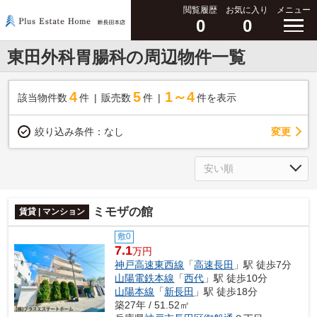
閲覧履歴
お気に入り
メニュー
0
0
東田外科胃腸科の周辺物件一覧
4
5
1～4
該当物件数
件
販売数
件
件を表示
変更
絞り込み条件：
なし
ミモザの館
賃貸 | マンション
敷0
7.1
万円
神戸高速東西線
「
高速長田
」駅 徒歩7分
山陽電鉄本線
「
西代
」駅 徒歩10分
山陽本線
「
新長田
」駅 徒歩18分
築27年 / 51.52㎡