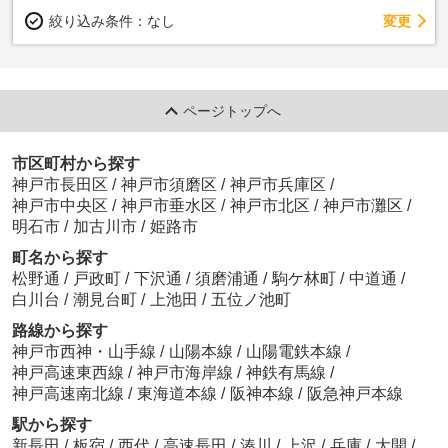
変更
絞り込み条件：
なし
ページトップへ
市区町村から探す
神戸市長田区
/
神戸市須磨区
/
神戸市兵庫区
/
神戸市中央区
/
神戸市垂水区
/
神戸市北区
/
神戸市灘区
/
明石市
/
加古川市
/
姫路市
町名から探す
松野通
/
戸政町
/
下沢通
/
須磨浦通
/
駒ケ林町
/
中道通
/
白川台
/
潮見台町
/
上池田
/
五位ノ池町
路線から探す
神戸市西神・山手線
/
山陽本線
/
山陽電鉄本線
/
神戸高速東西線
/
神戸市海岸線
/
神鉄有馬線
/
神戸高速南北線
/
東海道本線
/
阪神本線
/
阪急神戸本線
駅から探す
新長田
/
板宿
/
西代
/
高速長田
/
湊川
/
上沢
/
兵庫
/
大開
/