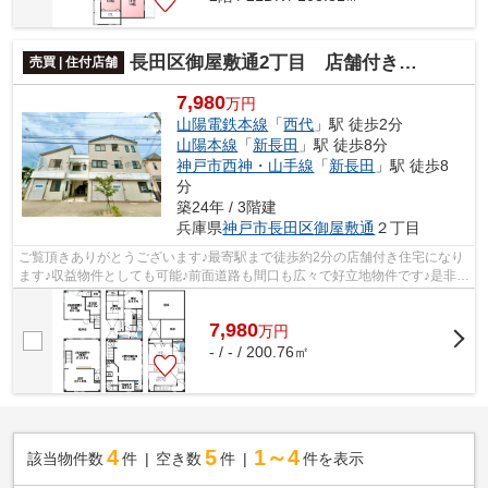
長田区御屋敷通2丁目 店舗付き住宅
売買 | 住付店舗
7,980
万円
山陽電鉄本線
「
西代
」駅 徒歩2分
山陽本線
「
新長田
」駅 徒歩8分
神戸市西神・山手線
「
新長田
」駅 徒歩8
分
築24年 / 3階建
兵庫県
神戸市長田区
御屋敷通
２丁目
ご覧頂きありがとうございます♪最寄駅まで徒歩約2分の店舗付き住宅になり
ます♪収益物件としても可能♪前面道路も間口も広々で好立地物件です♪是非一
度ご覧になって下さい♪0120-134-414...
7,980
万
円
- / - / 200.76㎡
4
5
1～4
該当物件数
件
空き数
件
件を表示