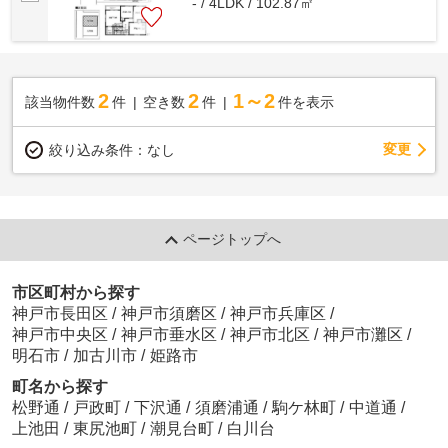
- / 4LDK / 102.87㎡
2
2
1～2
該当物件数
件
空き数
件
件を表示
変更
絞り込み条件：
なし
ページトップへ
市区町村から探す
神戸市長田区
/
神戸市須磨区
/
神戸市兵庫区
/
神戸市中央区
/
神戸市垂水区
/
神戸市北区
/
神戸市灘区
/
明石市
/
加古川市
/
姫路市
町名から探す
松野通
/
戸政町
/
下沢通
/
須磨浦通
/
駒ケ林町
/
中道通
/
上池田
/
東尻池町
/
潮見台町
/
白川台