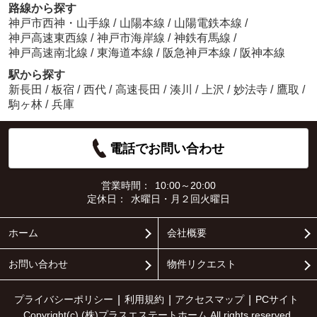
路線から探す
神戸市西神・山手線
/
山陽本線
/
山陽電鉄本線
/
神戸高速東西線
/
神戸市海岸線
/
神鉄有馬線
/
神戸高速南北線
/
東海道本線
/
阪急神戸本線
/
阪神本線
駅から探す
新長田
/
板宿
/
西代
/
高速長田
/
湊川
/
上沢
/
妙法寺
/
鷹取
/
駒ヶ林
/
兵庫
電話でお問い合わせ
営業時間：
10:00～20:00
定休日：
水曜日・月２回火曜日
ホーム
会社概要
お問い合わせ
物件リクエスト
プライバシーポリシー
利用規約
アクセスマップ
PCサイト
Copyright(c) (株)プラスエステートホーム All rights reserved.