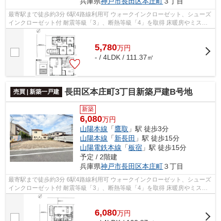
兵庫県
神戸市長田区
本庄町
３丁目
最寄駅まで徒歩約3分 6駅4路線利用可 ウォークインクローゼット、シューズ
インクローゼット付 耐震等級「3」、断熱等級「4」を取得 床暖房やミスト
サウナ等設備充実
5,780
万
円
- / 4LDK / 111.37㎡
長田区本庄町3丁目新築戸建B号地
売買 | 新築一戸建
新築
6,080
万円
山陽本線
「
鷹取
」駅 徒歩3分
山陽本線
「
新長田
」駅 徒歩15分
山陽電鉄本線
「
板宿
」駅 徒歩15分
予定 / 2階建
兵庫県
神戸市長田区
本庄町
３丁目
最寄駅まで徒歩約3分 6駅4路線利用可 ウォークインクローゼット、シューズ
インクローゼット付 耐震等級「3」、断熱等級「4」を取得 床暖房やミスト
サウナ等設備充実
6,080
万
円