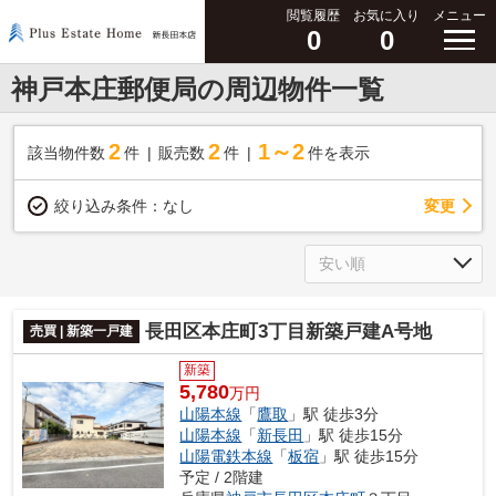
閲覧履歴
お気に入り
メニュー
0
0
神戸本庄郵便局の周辺物件一覧
2
2
1～2
該当物件数
件
販売数
件
件を表示
変更
絞り込み条件：
なし
長田区本庄町3丁目新築戸建A号地
売買 | 新築一戸建
新築
5,780
万円
山陽本線
「
鷹取
」駅 徒歩3分
山陽本線
「
新長田
」駅 徒歩15分
山陽電鉄本線
「
板宿
」駅 徒歩15分
予定 / 2階建