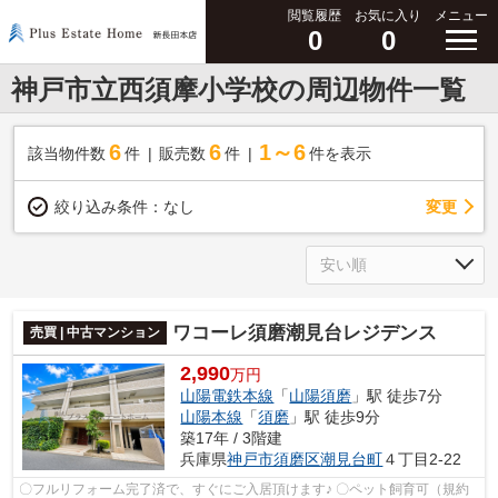
閲覧履歴
お気に入り
メニュー
0
0
神戸市立西須摩小学校の周辺物件一覧
6
6
1～6
該当物件数
件
販売数
件
件を表示
変更
絞り込み条件：
なし
ワコーレ須磨潮見台レジデンス
売買 | 中古マンション
2,990
万円
山陽電鉄本線
「
山陽須磨
」駅 徒歩7分
山陽本線
「
須磨
」駅 徒歩9分
築17年 / 3階建
兵庫県
神戸市須磨区
潮見台町
４丁目2-22
〇フルリフォーム完了済で、すぐにご入居頂けます♪ 〇ペット飼育可（規約