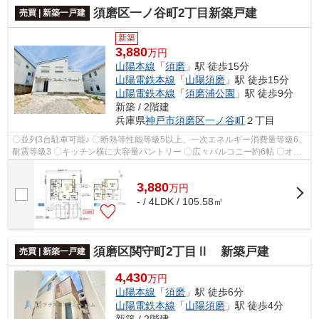
須磨区一ノ谷町2丁目新築戸建
売買 | 新築一戸建
新築
3,880
万円
山陽本線
「
須磨
」駅 徒歩15分
山陽電鉄本線
「
山陽須磨
」駅 徒歩15分
山陽電鉄本線
「
須磨浦公園
」駅 徒歩9分
新築 / 2階建
兵庫県
神戸市須磨区
一ノ谷町
２丁目
〇並列3台駐車可能♪ 〇断熱等性能等級5以上、一次エネルギー消費量等級6、
耐震等級3 〇キッチン横に大容量パントリー 〇広々バルコニー約6帖 〇オー
シャンビュー♪眺望良好♪
3,880
万
円
- / 4LDK / 105.58㎡
須磨区関守町2丁目Ⅱ 新築戸建
売買 | 新築一戸建
4,430
万円
山陽本線
「
須磨
」駅 徒歩6分
山陽電鉄本線
「
山陽須磨
」駅 徒歩4分
新築 / 2階建