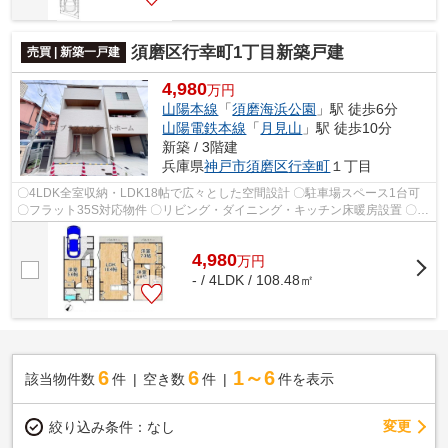
須磨区行幸町1丁目新築戸建
売買 | 新築一戸建
4,980
万円
山陽本線
「
須磨海浜公園
」駅 徒歩6分
山陽電鉄本線
「
月見山
」駅 徒歩10分
新築 / 3階建
兵庫県
神戸市須磨区
行幸町
１丁目
〇4LDK全室収納・LDK18帖で広々とした空間設計 〇駐車場スペース1台可
〇フラット35S対応物件 〇リビング・ダイニング・キッチン床暖房設置 〇便
利な大容量宅配ボックス設置 〇スマー...
4,980
万
円
- / 4LDK / 108.48㎡
6
6
1～6
該当物件数
件
空き数
件
件を表示
変更
絞り込み条件：
なし