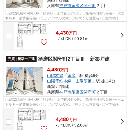
兵庫県
神戸市須磨区
関守町
２丁目
〇2駅2路線利用可♪JR「須磨駅」まで徒歩約6分♪ 〇断熱等性能5等級♪一次エ
ネルギー消費量等級6♪ 〇ナノバブルの家♪ 〇乾太くん設置済♪ 〇室内物干し
ホスクリーン採用♪
4,430
万
円
- / 4LDK / 90.81㎡
須磨区関守町2丁目Ⅲ 新築戸建
売買 | 新築一戸建
4,480
万円
山陽本線
「
須磨
」駅 徒歩6分
山陽電鉄本線
「
山陽須磨
」駅 徒歩4分
新築 / 2階建
兵庫県
神戸市須磨区
関守町
２丁目
〇2駅2路線利用可♪JR「須磨駅」まで徒歩約6分♪ 〇断熱等性能5等級♪一次エ
ネルギー消費量等級6♪ 〇ナノバブルの家♪ 〇乾太くん設置済♪ 〇室内物干し
ホスクリーン採用♪
4,480
万
円
- / 4LDK / 92.88㎡