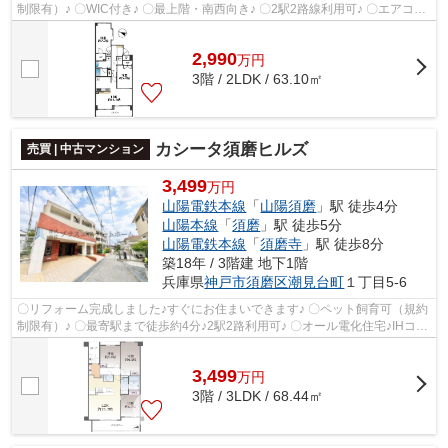
制限有）♪ 〇WIC付き♪ 〇最上階・南西向き♪ 〇2駅2路線利用可♪ 〇エアコン
1基付き♪
2,990
万
円
3階 / 2LDK / 63.10㎡
カシータ須磨ヒルズ
売買 | 中古マンション
3,499
万円
山陽電鉄本線
「
山陽須磨
」駅 徒歩4分
山陽本線
「
須磨
」駅 徒歩5分
山陽電鉄本線
「
須磨寺
」駅 徒歩8分
築18年 / 3階建 地下1階
兵庫県
神戸市須磨区
潮見台町
１丁目5-6
〇リフォーム完成しました♪すぐにお住まいできます♪ 〇ペット飼育可（規約
制限有）♪ 〇最寄駅まで徒歩約4分♪2駅2路利用可♪ 〇オール電化住宅♪IHコン
ロでお掃除も楽々です♪ 〇閑静な住...
3,499
万
円
3階 / 3LDK / 68.44㎡