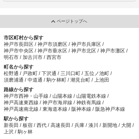
ページトップへ
市区町村から探す
神戸市長田区
/
神戸市須磨区
/
神戸市兵庫区
/
神戸市中央区
/
神戸市垂水区
/
神戸市北区
/
神戸市灘区
/
明石市
/
加古川市
/
西宮市
町名から探す
松野通
/
戸政町
/
下沢通
/
三川口町
/
五位ノ池町
/
須磨浦通
/
中道通
/
駒ケ林町
/
潮見台町
/
上池田
路線から探す
神戸市西神・山手線
/
山陽本線
/
山陽電鉄本線
/
神戸高速東西線
/
神戸市海岸線
/
神鉄有馬線
/
神戸高速南北線
/
東海道本線
/
阪神本線
/
阪急神戸本線
駅から探す
新長田
/
板宿
/
西代
/
高速長田
/
兵庫
/
湊川
/
新開地
/
大開
/
上沢
/
駒ヶ林