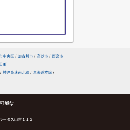
市中央区
/
加古川市
/
高砂市
/
西宮市
田町
/
神戸高速南北線
/
東海道本線
/
可能な
ルータス山吉１１２