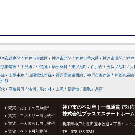
神戸市須磨区
/
神戸市兵庫区
/
神戸市北区
/
神戸市垂水区
/
神戸市灘区
/
神戸
須磨浦通
/
下沢通
/
中道通
/
駒ケ林町
/
東尻池町
/
白川台
/
五位ノ池町
/
大
手線
/
山陽本線
/
山陽電鉄本線
/
神戸高速東西線
/
神戸市海岸線
/
神鉄有馬線
粟生線
西代
/
高速長田
/
湊川
/
駒ヶ林
/
上沢
/
新開地
/
鷹取
/
兵庫
神戸市の不動産｜一気通貫で対応
売買：おすすめ売買物件
株式会社プラスエステートホーム
賃貸：ファミリー向け物件
賃貸：一人暮らし向け物件
兵庫県神戸市長田区水笠通４丁目１－１ 
賃貸：ペット可能物件
TEL:078-786-3241