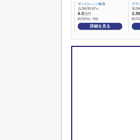
サンビレッジ板宿
グラ
1LDK/30.67㎡
3LDK
6.5
2,9
万円
約707m／9分
約72
詳細を見る