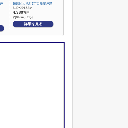
戸
須磨区大池町2丁目新築戸建
3LDK/94.62㎡
4,380
万円
約816m／11分
詳細を見る