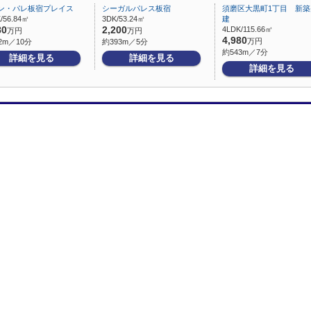
ン・パレ板宿プレイス
シーガルパレス板宿
須磨区大黒町1丁目 新築
/56.84㎡
3DK/53.24㎡
建
80
2,200
4LDK/115.66㎡
万円
万円
4,980
万円
2m／10分
約393m／5分
約543m／7分
詳細を見る
詳細を見る
詳細を見る