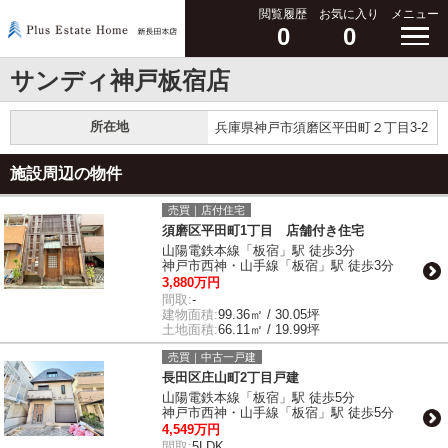
閲覧履歴
お気に入り
メニュー
0
0
サンディ神戸板宿店
所在地
兵庫県神戸市須磨区平田町２丁目3-2
施設周辺の物件
売買｜店付住宅
須磨区平田町1丁目 店舗付き住宅
山陽電鉄本線「板宿」駅 徒歩3分
神戸市西神・山手線「板宿」駅 徒歩3分
3,880万円
間取:
-
建物面積:
99.36㎡ / 30.05坪
土地面積:
66.11㎡ / 19.99坪
売買｜中古一戸建
長田区庄山町2丁目戸建
山陽電鉄本線「板宿」駅 徒歩5分
神戸市西神・山手線「板宿」駅 徒歩5分
4,549万円
間取:
5LDK