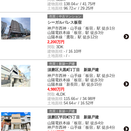
建物面積:
138.04㎡ / 41.75坪
土地面積:
96.72㎡ / 29.25坪
売買｜中古マンション
シーガルパレス板宿
神戸市西神・山手線「板宿」駅 徒歩1分
山陽電鉄本線「板宿」駅 徒歩3分
山陽本線「鷹取」駅 徒歩12分
2,200万円
間取:
3DK
建物面積:
- / 16.10坪
土地面積:
- / -
売買｜新築一戸建
須磨区大黒町1丁目 新築戸建
神戸市西神・山手線「板宿」駅 徒歩2分
山陽電鉄本線「板宿」駅 徒歩3分
山陽本線「新長田」駅 徒歩15分
4,980万円
間取:
4LDK
建物面積:
115.66㎡ / 34.98坪
土地面積:
54.64㎡ / 16.52坪
売買｜新築一戸建
須磨区平田町5丁目 新築戸建
山陽電鉄本線「板宿」駅 徒歩4分
神戸市西神・山手線「板宿」駅 徒歩4分