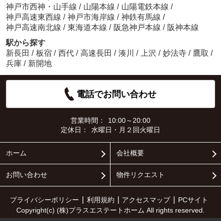
神戸市西神・山手線
/
山陽本線
/
山陽電鉄本線
/
神戸高速東西線
/
神戸市海岸線
/
神鉄有馬線
/
神戸高速南北線
/
東海道本線
/
阪急神戸本線
/
阪神本線
駅から探す
新長田
/
板宿
/
西代
/
高速長田
/
湊川
/
上沢
/
妙法寺
/
鷹取
/
兵庫
/
新開地
電話でお問い合わせ
営業時間：
10:00～20:00
定休日：
水曜日・月２回火曜日
ホーム
会社概要
お問い合わせ
物件リクエスト
プライバシーポリシー
利用規約
アクセスマップ
PCサイト
Copyright(c) (株)プラスエステートホーム All rights reserved.