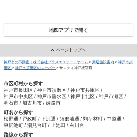
地図アプリで開く
ページトップへ
神戸市の不動産｜株式会社プラスエステートホーム
>
周辺施設案内
>
神戸市須
磨区
>
神戸市須磨区のスーパー
>
サンディ神戸板宿店
市区町村から探す
神戸市長田区
/
神戸市須磨区
/
神戸市兵庫区
/
神戸市中央区
/
神戸市垂水区
/
神戸市北区
/
神戸市灘区
/
明石市
/
加古川市
/
姫路市
町名から探す
松野通
/
戸政町
/
下沢通
/
須磨浦通
/
駒ケ林町
/
中道通
/
東尻池町
/
潮見台町
/
上池田
/
白川台
路線から探す