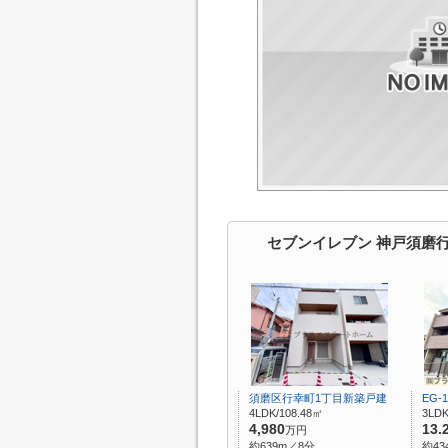
セブンイレブン 神戸須磨
須磨区行幸町1丁目新築戸建
EG-1
4LDK/108.48㎡
3LDK
4,980
13.
万円
約639m／8分
約43