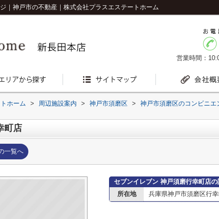
ージ｜神戸市の不動産｜株式会社プラスエステートホーム
営業時間：10:0
ートホーム
>
周辺施設案内
>
神戸市須磨区
>
神戸市須磨区のコンビニエ
幸町店
の一覧へ
セブンイレブン 神戸須磨行幸町店の
所在地
兵庫県神戸市須磨区行幸町