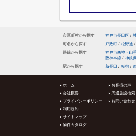
市区町村から探す
神戸市長田区
/
町名から探す
戸政町
/
松野通
/
路線から探す
神戸市西神・山
阪神本線
/
神鉄
駅から探す
新長田
/
板宿
/
ホーム
お客様の声
会社概要
周辺施設検索
プライバシーポリシー
お問い合わせ
利用規約
サイトマップ
物件カタログ