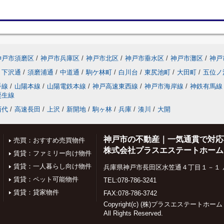
神戸市須磨区
/
神戸市兵庫区
/
神戸市北区
/
神戸市垂水区
/
神戸市灘区
/
神戸
下沢通
/
須磨浦通
/
中道通
/
駒ケ林町
/
白川台
/
東尻池町
/
大田町
/
五位ノ
手線
/
山陽本線
/
山陽電鉄本線
/
神戸高速東西線
/
神戸市海岸線
/
神鉄有馬線
粟生線
西代
/
高速長田
/
上沢
/
新開地
/
駒ヶ林
/
兵庫
/
湊川
/
大開
神戸市の不動産｜一気通貫で対応
売買：おすすめ売買物件
株式会社プラスエステートホーム
賃貸：ファミリー向け物件
賃貸：一人暮らし向け物件
兵庫県神戸市長田区水笠通４丁目１－１ 
賃貸：ペット可能物件
TEL:078-786-3241
賃貸：貸家物件
FAX:078-786-3742
Copyright(c) (株)プラスエステートホーム
All Rights Reserved.