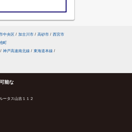
市中央区
/
加古川市
/
高砂市
/
西宮市
池町
/
神戸高速南北線
/
東海道本線
/
可能な
ルータス山吉１１２