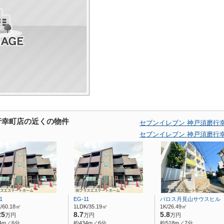
行幸町店の近くの物件
セブンイレブン 神戸須磨行
セブンイレブン 神戸須磨行
1
EG-11
パロス月見山サウスヒル
/60.18㎡
1LDK/35.19㎡
1K/26.49㎡
25
8.7
5.8
万円
万円
万円
4m／6分
約434m／6分
約518m／7分