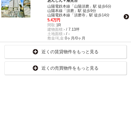
あんしん＋潮見台
山陽電鉄本線「山陽須磨」駅 徒歩6分
山陽本線「須磨」駅 徒歩9分
山陽電鉄本線「須磨寺」駅 徒歩14分
5.4万円
間取:
1R
建物面積:
- / 7.13坪
土地面積:
- / -
敷金/礼金:
0ヶ月/0ヶ月
近くの賃貸物件をもっと見る
近くの売買物件をもっと見る