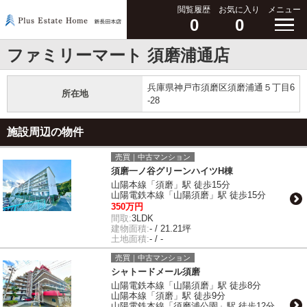
閲覧履歴
お気に入り
メニュー
0
0
ファミリーマート 須磨浦通店
兵庫県神戸市須磨区須磨浦通５丁目6
所在地
-28
施設周辺の物件
売買｜中古マンション
須磨一ノ谷グリーンハイツH棟
山陽本線「須磨」駅 徒歩15分
山陽電鉄本線「山陽須磨」駅 徒歩15分
350万円
間取:
3LDK
建物面積:
- / 21.21坪
土地面積:
- / -
売買｜中古マンション
シャトードメール須磨
山陽電鉄本線「山陽須磨」駅 徒歩8分
山陽本線「須磨」駅 徒歩9分
山陽電鉄本線「須磨浦公園」駅 徒歩12分