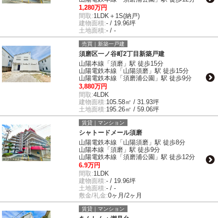
1,280万円
間取:
1LDK＋1S(納戸)
建物面積:
- / 19.96坪
土地面積:
- / -
売買｜新築一戸建
須磨区一ノ谷町2丁目新築戸建
山陽本線「須磨」駅 徒歩15分
山陽電鉄本線「山陽須磨」駅 徒歩15分
山陽電鉄本線「須磨浦公園」駅 徒歩9分
3,880万円
間取:
4LDK
建物面積:
105.58㎡ / 31.93坪
土地面積:
195.26㎡ / 59.06坪
賃貸｜マンション
シャトードメール須磨
山陽電鉄本線「山陽須磨」駅 徒歩8分
山陽本線「須磨」駅 徒歩9分
山陽電鉄本線「須磨浦公園」駅 徒歩12分
6.9万円
間取:
1LDK
建物面積:
- / 19.96坪
土地面積:
- / -
敷金/礼金:
0ヶ月/2ヶ月
賃貸｜マンション