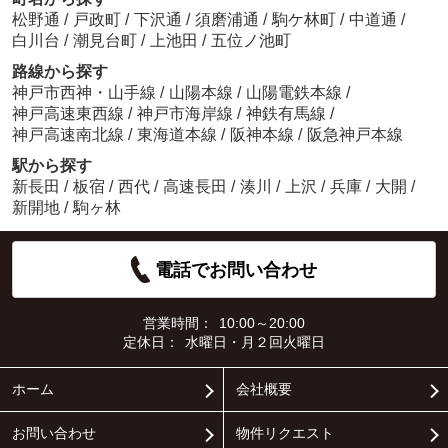
松野通
/
戸政町
/
下沢通
/
須磨浦通
/
駒ケ林町
/
中道通
/
白川台
/
潮見台町
/
上池田
/
五位ノ池町
路線から探す
神戸市西神・山手線
/
山陽本線
/
山陽電鉄本線
/
神戸高速東西線
/
神戸市海岸線
/
神鉄有馬線
/
神戸高速南北線
/
東海道本線
/
阪神本線
/
阪急神戸本線
駅から探す
新長田
/
板宿
/
西代
/
高速長田
/
湊川
/
上沢
/
兵庫
/
大開
/
新開地
/
駒ヶ林
電話でお問い合わせ
営業時間：
10:00～20:00
定休日：
水曜日・月２回火曜日
ホーム
会社概要
お問い合わせ
物件リクエスト