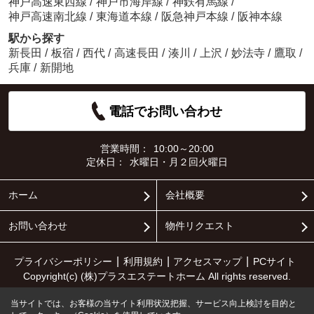
神戸高速東西線
/
神戸市海岸線
/
神鉄有馬線
/
神戸高速南北線
/
東海道本線
/
阪急神戸本線
/
阪神本線
駅から探す
新長田
/
板宿
/
西代
/
高速長田
/
湊川
/
上沢
/
妙法寺
/
鷹取
/
兵庫
/
新開地
電話でお問い合わせ
営業時間：
10:00～20:00
定休日：
水曜日・月２回火曜日
ホーム
会社概要
お問い合わせ
物件リクエスト
プライバシーポリシー
利用規約
アクセスマップ
PCサイト
Copyright(c) (株)プラスエステートホーム All rights reserved.
当サイトでは、お客様の当サイト利用状況把握、サービス向上検討を目的と