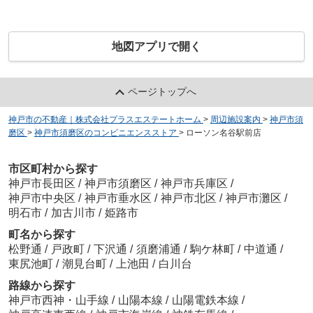
地図アプリで開く
ページトップへ
神戸市の不動産｜株式会社プラスエステートホーム
>
周辺施設案内
>
神戸市須
磨区
>
神戸市須磨区のコンビニエンスストア
>
ローソン名谷駅前店
市区町村から探す
神戸市長田区
/
神戸市須磨区
/
神戸市兵庫区
/
神戸市中央区
/
神戸市垂水区
/
神戸市北区
/
神戸市灘区
/
明石市
/
加古川市
/
姫路市
町名から探す
松野通
/
戸政町
/
下沢通
/
須磨浦通
/
駒ケ林町
/
中道通
/
東尻池町
/
潮見台町
/
上池田
/
白川台
路線から探す
神戸市西神・山手線
/
山陽本線
/
山陽電鉄本線
/