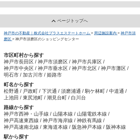
ページトップへ
神戸市の不動産｜株式会社プラスエステートホーム
>
周辺施設案内
>
神戸市須
磨区
>
神戸市須磨区のショッピングセンター
市区町村から探す
神戸市長田区
/
神戸市須磨区
/
神戸市兵庫区
/
神戸市中央区
/
神戸市垂水区
/
神戸市北区
/
神戸市灘区
/
明石市
/
加古川市
/
姫路市
町名から探す
松野通
/
戸政町
/
下沢通
/
須磨浦通
/
駒ケ林町
/
中道通
/
上池田
/
東尻池町
/
潮見台町
/
白川台
路線から探す
神戸市西神・山手線
/
山陽本線
/
山陽電鉄本線
/
神戸高速東西線
/
神戸市海岸線
/
神鉄有馬線
/
神戸高速南北線
/
東海道本線
/
阪急神戸本線
/
阪神本線
駅から探す