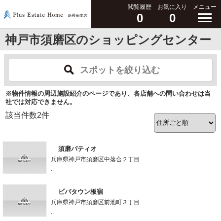
閲覧履歴
お気に入り
メニュー
0
0
神戸市須磨区のショッピングセンター
スポットを絞り込む
※物件情報の周辺施設紹介のページであり、各店舗への問い合わせは当
社では対応できません。
該当件数
2
件
須磨パティオ
兵庫県神戸市須磨区中落合２丁目
-
ビバタウン板宿
兵庫県神戸市須磨区前池町３丁目
-