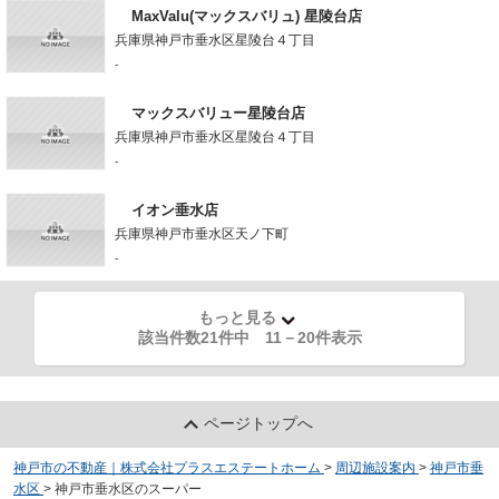
MaxValu(マックスバリュ) 星陵台店
兵庫県神戸市垂水区星陵台４丁目
-
マックスバリュー星陵台店
兵庫県神戸市垂水区星陵台４丁目
-
イオン垂水店
兵庫県神戸市垂水区天ノ下町
-
もっと見る
該当件数21件中
11
－
20
件表示
ページトップへ
神戸市の不動産｜株式会社プラスエステートホーム
>
周辺施設案内
>
神戸市垂
水区
>
神戸市垂水区のスーパー