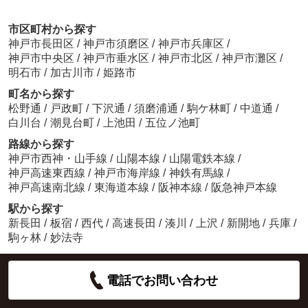
市区町村から探す
神戸市長田区
/
神戸市須磨区
/
神戸市兵庫区
/
神戸市中央区
/
神戸市垂水区
/
神戸市北区
/
神戸市灘区
/
明石市
/
加古川市
/
姫路市
町名から探す
松野通
/
戸政町
/
下沢通
/
須磨浦通
/
駒ケ林町
/
中道通
/
白川台
/
潮見台町
/
上池田
/
五位ノ池町
路線から探す
神戸市西神・山手線
/
山陽本線
/
山陽電鉄本線
/
神戸高速東西線
/
神戸市海岸線
/
神鉄有馬線
/
神戸高速南北線
/
東海道本線
/
阪神本線
/
阪急神戸本線
駅から探す
新長田
/
板宿
/
西代
/
高速長田
/
湊川
/
上沢
/
新開地
/
兵庫
/
駒ヶ林
/
妙法寺
電話でお問い合わせ