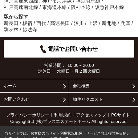
神戸高速東西線
/
神戸市海岸線
/
神鉄有馬線
/
神戸高速南北線
/
東海道本線
/
阪神本線
/
阪急神戸本線
駅から探す
新長田
/
板宿
/
西代
/
高速長田
/
湊川
/
上沢
/
新開地
/
兵庫
/
駒ヶ林
/
妙法寺
電話でお問い合わせ
営業時間：
10:00～20:00
定休日：
水曜日・月２回火曜日
ホーム
会社概要
お問い合わせ
物件リクエスト
プライバシーポリシー
利用規約
アクセスマップ
PCサイト
Copyright(c) (株)プラスエステートホーム All rights reserved.
当サイトでは、お客様の当サイト利用状況把握、サービス向上検討を目的と