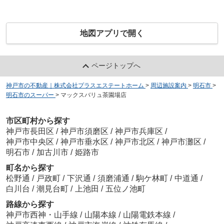
地図アプリで開く
ページトップへ
神戸市の不動産｜株式会社プラスエステートホーム
>
周辺施設案内
>
明石市
>
明石市のスーパー
>
マックスバリュ茶園場店
市区町村から探す
神戸市長田区
/
神戸市須磨区
/
神戸市兵庫区
/
神戸市中央区
/
神戸市垂水区
/
神戸市北区
/
神戸市灘区
/
明石市
/
加古川市
/
姫路市
町名から探す
松野通
/
戸政町
/
下沢通
/
須磨浦通
/
駒ケ林町
/
中道通
/
白川台
/
潮見台町
/
上池田
/
五位ノ池町
路線から探す
神戸市西神・山手線
/
山陽本線
/
山陽電鉄本線
/