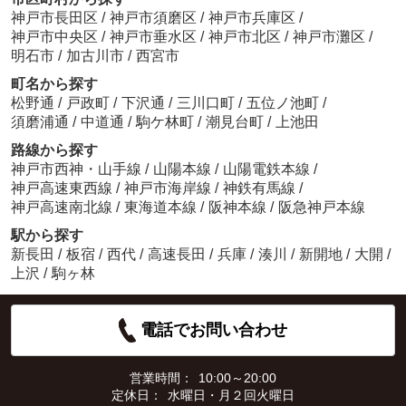
神戸市長田区
/
神戸市須磨区
/
神戸市兵庫区
/
神戸市中央区
/
神戸市垂水区
/
神戸市北区
/
神戸市灘区
/
明石市
/
加古川市
/
西宮市
町名から探す
松野通
/
戸政町
/
下沢通
/
三川口町
/
五位ノ池町
/
須磨浦通
/
中道通
/
駒ケ林町
/
潮見台町
/
上池田
路線から探す
神戸市西神・山手線
/
山陽本線
/
山陽電鉄本線
/
神戸高速東西線
/
神戸市海岸線
/
神鉄有馬線
/
神戸高速南北線
/
東海道本線
/
阪神本線
/
阪急神戸本線
駅から探す
新長田
/
板宿
/
西代
/
高速長田
/
兵庫
/
湊川
/
新開地
/
大開
/
上沢
/
駒ヶ林
電話でお問い合わせ
営業時間：
10:00～20:00
定休日：
水曜日・月２回火曜日