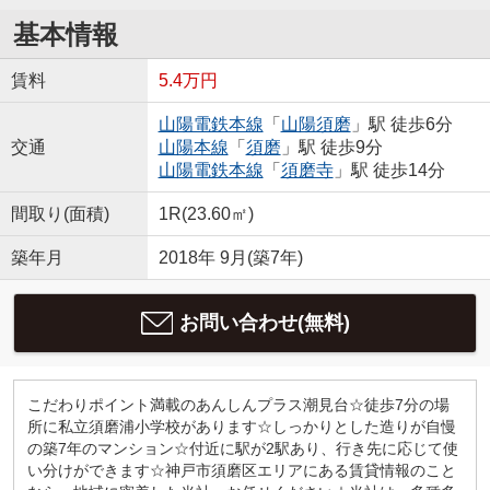
基本情報
賃料
5.4万円
山陽電鉄本線
「
山陽須磨
」駅 徒歩6分
交通
山陽本線
「
須磨
」駅 徒歩9分
山陽電鉄本線
「
須磨寺
」駅 徒歩14分
間取り(面積)
1R(23.60㎡)
築年月
2018年 9月(築7年)
お問い合わせ(無料)
こだわりポイント満載のあんしんプラス潮見台☆徒歩7分の場
所に私立須磨浦小学校があります☆しっかりとした造りが自慢
の築7年のマンション☆付近に駅が2駅あり、行き先に応じて使
い分けができます☆神戸市須磨区エリアにある賃貸情報のこと