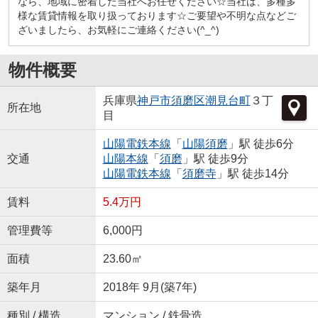
なら、地域に密着した当社へお任せください☆当社は、多種多
様な賃貸情報を取り扱っております☆ご要望や不明な点などご
ざいましたら、お気軽にご連絡ください(^_^)
物件概要
兵庫県
神戸市須磨区
潮見台町
３丁
所在地
目
山陽電鉄本線
「
山陽須磨
」駅 徒歩6分
交通
山陽本線
「
須磨
」駅 徒歩9分
山陽電鉄本線
「
須磨寺
」駅 徒歩14分
賃料
5.4万円
管理費等
6,000円
面積
23.60㎡
築年月
2018年 9月(築7年)
種別 / 構造
マンション / 鉄骨造