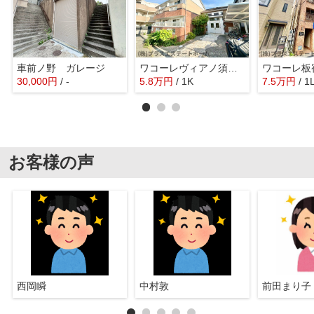
車前ノ野 ガレージ
ワコーレヴィアノ須磨関守
ワコーレ板
30,000
円
/ -
5.8
万
円
/ 1K
7.5
万
円
/ 1
お客様の声
西岡瞬
中村敦
前田まり子