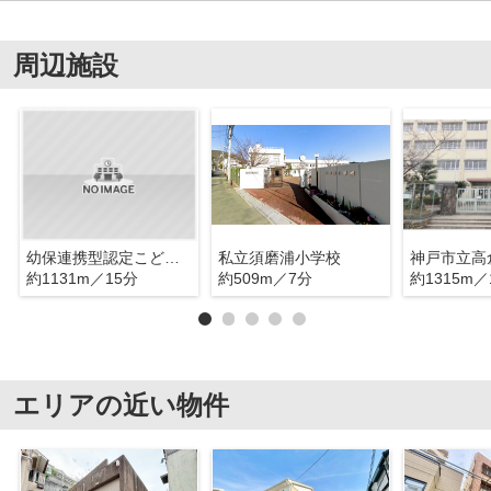
周辺施設
幼保連携型認定こども園西須磨幼稚園
私立須磨浦小学校
神戸市立高
約1131m／15分
約509m／7分
約1315m／
エリアの近い物件