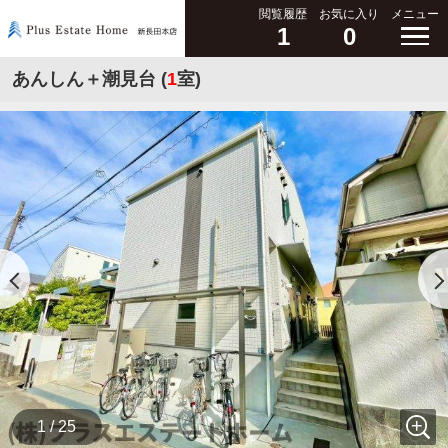
閲覧履歴
お気に入り
メニュー
1
0
あんしん＋潮見台 (
1
室)
1 / 25