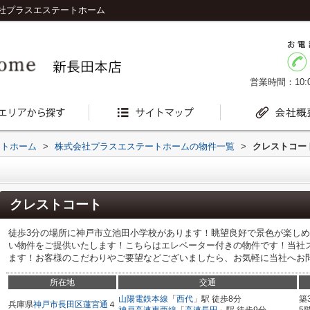
社プラスエステートホーム
営業時間：10:0
ートホーム
>
株式会社プラスエステートホームの物件一覧
>
クレストコー
クレストコート
徒歩3分の場所に神戸市立池田小学校があります！眺望良好で景色が楽し
い物件をご提供いたします！こちらはエレベーター付きの物件です！当社
ます！お客様のこだわりやご要望などございましたら、お気軽に当社へお問い
所在地
交通
山陽電鉄本線
「
西代
」駅 徒歩8分
築
兵庫県
神戸市長田区
蓮宮通
４