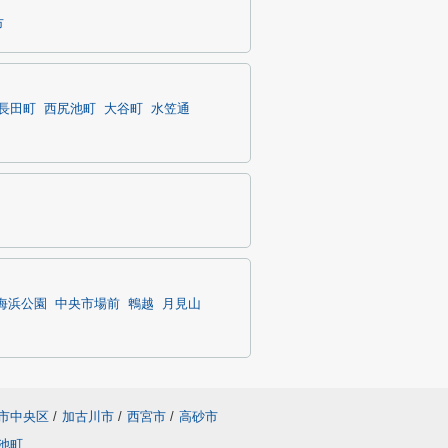
市
長田町
西尻池町
大谷町
水笠通
海浜公園
中央市場前
鵯越
月見山
市中央区
/
加古川市
/
西宮市
/
高砂市
池町