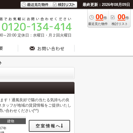
最終更新：2026年08月09日
00
00
件
件
最近見た物件
検討リスト
0～20:00
定休日：水曜日・月２回火曜日
ト
めます！通風良好で陽の当たる気持ちの良
スタッフが地域の賃貸情報をご提供いたし
合わせください(^^)
建物
空室情報へ
37年