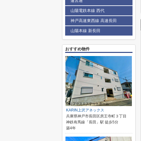
蓮宮通
山陽電鉄本線 西代
神戸高速東西線 高速長田
山陽本線 新長田
おすすめ物件
KARIN上沢アネックス
兵庫県神戸市長田区房王寺町３丁目
神鉄有馬線「長田」駅 徒歩5分
築4年