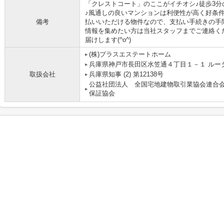
「クレストコート」のここがイチオシ♪徒歩3
♪風通しの良いマンションは利便性が高く好条
備考
払いいただける物件なので、支払い手続きの手
情報を集めたい方は当社スタッフまでご連絡く
届けします(^o^)
(株)プラスエステートホーム
兵庫県神戸市長田区水笠通４丁目１－１ ルー
取扱会社
兵庫県知事 (2) 第12138号
公益社団法人 全国宅地建物取引業協会連合
保証協会