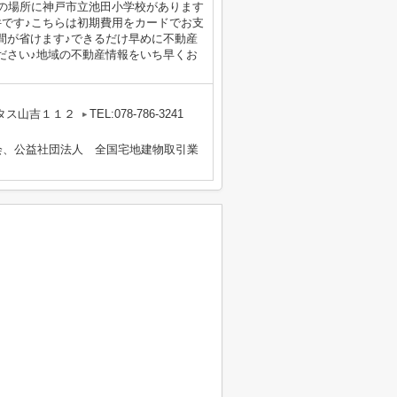
分の場所に神戸市立池田小学校があります
件です♪こちらは初期費用をカードでお支
間が省けます♪できるだけ早めに不動産
ださい♪地域の不動産情報をいち早くお
タス山吉１１２
TEL:078-786-3241
会、公益社団法人 全国宅地建物取引業