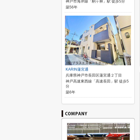
神戸市海岸線「駒ヶ林」駅 徒歩5分
築56年
KARIN蓮宮通
兵庫県神戸市長田区蓮宮通２丁目
神戸高速東西線「高速長田」駅 徒歩5
分
築6年