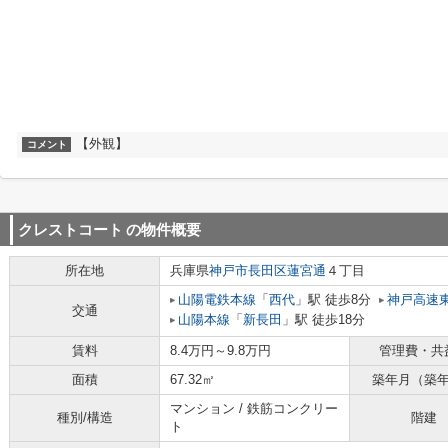
【外観】
コメント
クレストコート
の物件概要
所在地
兵庫県
神戸市長田区
蓮宮通
４丁目
山陽電鉄本線
「
西代
」駅 徒歩8分
神戸高速
交通
山陽本線
「
新長田
」駅 徒歩18分
賃料
8.4万円～9.8万円
管理費・共
面積
67.32㎡
築年月（築
マンション / 鉄筋コンクリー
種別/構造
階建
ト