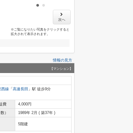
次へ
※ご覧になりたい写真をクリックすると
拡大されて表示されます。
情報の見方
【マンション】
東西線
「
高速長田
」駅 徒歩9分
益費
4,000円
年数）
1989年 2月 ( 築37年 )
5階建