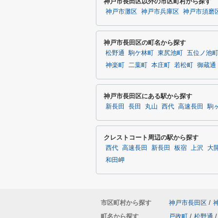
神戸市長田区以外の市区町村から探す
神戸市灘区
神戸市兵庫区
神戸市須磨
神戸市長田区の町名から探す
松野通
駒ケ林町
東尻池町
五位ノ池
神楽町
二葉町
本庄町
若松町
御蔵通
神戸市長田区にある駅から探す
新長田
長田
丸山
西代
高速長田
駒
クレストコート周辺の駅から探す
西代
高速長田
新長田
板宿
上沢
大
和田岬
市区町村から探す
神戸市長田区
/
町名から探す
戸政町
/
松野通
/