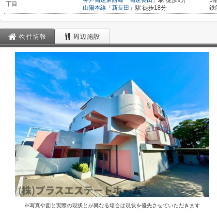
神戸高速東西線
「
高速長田
」駅 徒歩9分
5
丁目
山陽本線
「
新長田
」駅 徒歩18分
鉄
物件情報
周辺施設
※写真や図と実際の現状とが異なる場合は現状を優先させていただきます