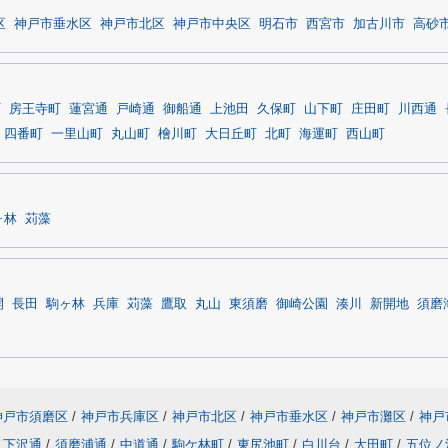
区
神戸市垂水区
神戸市北区
神戸市中央区
明石市
西宮市
加古川市
高砂
町
房王寺町
蓮宮通
戸崎通
御船通
上池田
久保町
山下町
庄田町
川西通
四番町
一里山町
丸山町
檜川町
大日丘町
北町
海運町
西山町
ヶ林
苅藻
開
長田
駒ヶ林
兵庫
苅藻
鷹取
丸山
東須磨
御崎公園
湊川
新開地
須磨
神戸市須磨区
/
神戸市兵庫区
/
神戸市北区
/
神戸市垂水区
/
神戸市灘区
/
神戸
下沢通
/
須磨浦通
/
中道通
/
駒ケ林町
/
東尻池町
/
白川台
/
大田町
/
五位ノ