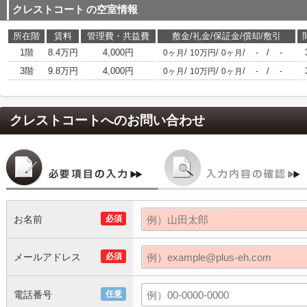
クレストコート
の空室情報
所在階
賃料
管理費・共益費
敷金/礼金/保証金/償却/敷引
1階
8.4万円
4,000円
/
/
/
/
0ヶ月
10万円
0ヶ月
-
-
3階
9.8万円
4,000円
/
/
/
/
0ヶ月
10万円
0ヶ月
-
-
クレストコート
へのお問い合わせ
お名前
必須
メールアドレス
必須
電話番号
任意