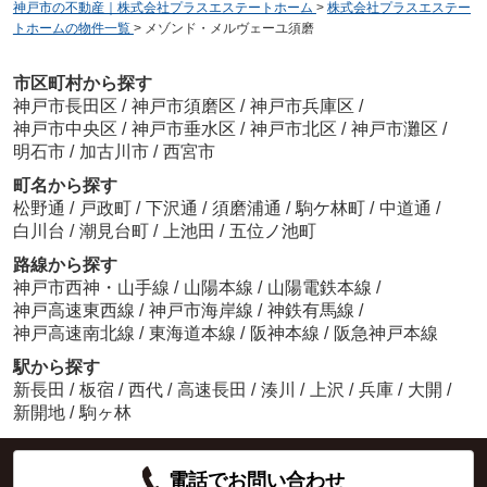
神戸市の不動産｜株式会社プラスエステートホーム
>
株式会社プラスエステー
トホームの物件一覧
>
メゾンド・メルヴェーユ須磨
市区町村から探す
神戸市長田区
/
神戸市須磨区
/
神戸市兵庫区
/
神戸市中央区
/
神戸市垂水区
/
神戸市北区
/
神戸市灘区
/
明石市
/
加古川市
/
西宮市
町名から探す
松野通
/
戸政町
/
下沢通
/
須磨浦通
/
駒ケ林町
/
中道通
/
白川台
/
潮見台町
/
上池田
/
五位ノ池町
路線から探す
神戸市西神・山手線
/
山陽本線
/
山陽電鉄本線
/
神戸高速東西線
/
神戸市海岸線
/
神鉄有馬線
/
神戸高速南北線
/
東海道本線
/
阪神本線
/
阪急神戸本線
駅から探す
新長田
/
板宿
/
西代
/
高速長田
/
湊川
/
上沢
/
兵庫
/
大開
/
新開地
/
駒ヶ林
電話でお問い合わせ