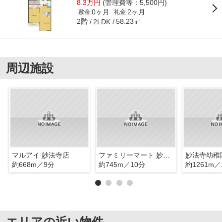
8.3万円
(管理費等：5,500円)
0ヶ月
2ヶ月
敷金
礼金
2階
58.23㎡
2LDK
周辺施設
マルアイ 妙法寺店
ファミリーマート 妙法寺インター店
妙法寺幼稚
約668m／9分
約745m／10分
約1261m／
エリアの近い物件