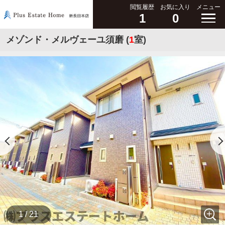
閲覧履歴
お気に入り
メニュー
1
0
メゾンド・メルヴェーユ須磨 (
1
室)
1 / 21