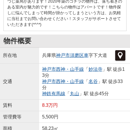
つじ薬局があります！2020年築のコチラの物件は、落ち着きの
ある室内が魅力的です！こちらの物件はアパートです！物件探
しに悩んでしまって時間が掛かってしまうという方は、お気軽
に当社までお問い合わせください！スタッフがサポートさせて
いただきます(*^^*)
物件概要
所在地
兵庫県
神戸市須磨区
車
字下大道
神戸市西神・山手線
「
妙法寺
」駅 徒歩1
3分
交通
神戸市西神・山手線
「
名谷
」駅 徒歩33
分
神鉄有馬線
「
丸山
」駅 徒歩45分
賃料
8.3万円
管理費等
5,500円
面積
58.23㎡