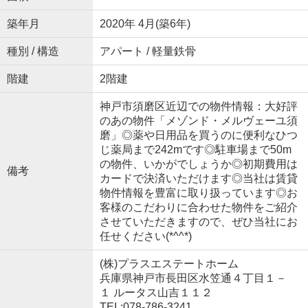
築年月
2020年 4月(築6年)
種別 / 構造
アパート / 軽量鉄骨
階建
2階建
神戸市須磨区近辺での物件情報：大好評
のあの物件「メゾンド・メルヴェーユ須
磨」◎薬や日用品を買うのに便利なひつ
じ薬局まで242mです◎駐車場まで50m
の物件、いかがでしょうか◎初期費用は
備考
カードで決済いただけます◎当社は賃貸
物件情報を豊富に取り扱っています◎お
客様のこだわりに合わせた物件をご紹介
させていただきますので、ぜひ当社にお
任せください(*^^*)
(株)プラスエステートホーム
兵庫県神戸市長田区水笠通４丁目１－
１ ルータス山吉１１２
TEL:078-786-3241