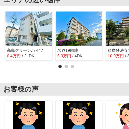
高島グリーンハイツ
名谷19団地
6.4
万
円
/ 2LDK
5.3
万
円
/ 4DK
10.9
万
円
/
お客様の声