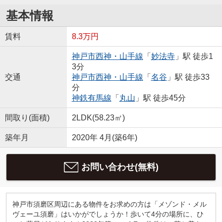
基本情報
賃料
8.3万円
神戸市西神・山手線
「
妙法寺
」駅 徒歩1
3分
交通
神戸市西神・山手線
「
名谷
」駅 徒歩33
分
神鉄有馬線
「
丸山
」駅 徒歩45分
間取り(面積)
2LDK(58.23㎡)
築年月
2020年 4月(築6年)
お問い合わせ(無料)
神戸市須磨区周辺にある物件をお求めの方は「メゾンド・メル
ヴェーユ須磨」はいかがでしょうか！歩いて4分の場所に、ひ