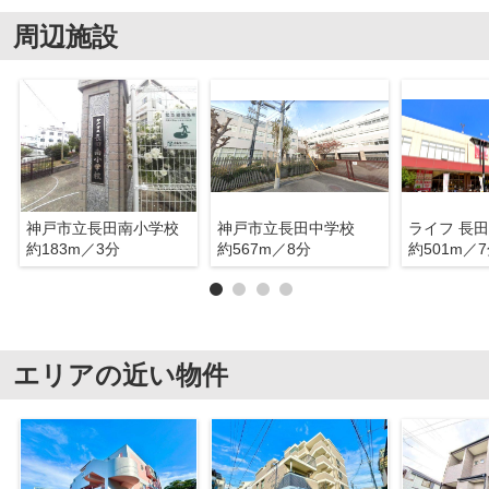
周辺施設
神戸市立長田南小学校
神戸市立長田中学校
ライフ 長
約183m／3分
約567m／8分
約501m／
エリアの近い物件