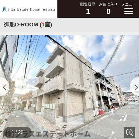
閲覧履歴
お気に入り
メニュー
1
0
御船D-ROOM (
1
室)
1 / 20