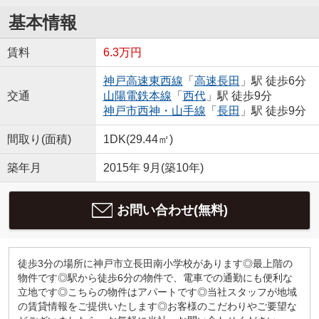
基本情報
賃料
6.3万円
神戸高速東西線
「
高速長田
」駅 徒歩6分
交通
山陽電鉄本線
「
西代
」駅 徒歩9分
神戸市西神・山手線
「
長田
」駅 徒歩9分
間取り(面積)
1DK(29.44㎡)
築年月
2015年 9月(築10年)
お問い合わせ(無料)
徒歩3分の場所に神戸市立長田南小学校があります◎最上階の
物件です◎駅から徒歩6分の物件で、電車での通勤にも便利な
立地です◎こちらの物件はアパートです◎当社スタッフが地域
の賃貸情報をご提供いたします◎お客様のこだわりやご要望な