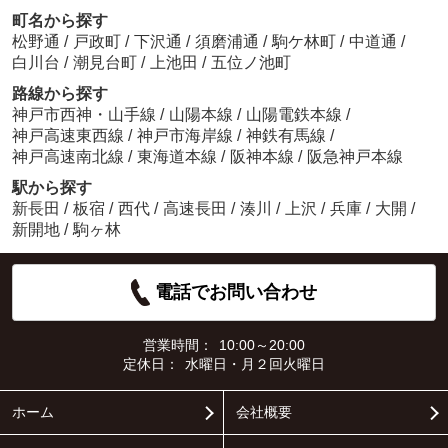
町名から探す
松野通
/
戸政町
/
下沢通
/
須磨浦通
/
駒ケ林町
/
中道通
/
白川台
/
潮見台町
/
上池田
/
五位ノ池町
路線から探す
神戸市西神・山手線
/
山陽本線
/
山陽電鉄本線
/
神戸高速東西線
/
神戸市海岸線
/
神鉄有馬線
/
神戸高速南北線
/
東海道本線
/
阪神本線
/
阪急神戸本線
駅から探す
新長田
/
板宿
/
西代
/
高速長田
/
湊川
/
上沢
/
兵庫
/
大開
/
新開地
/
駒ヶ林
電話でお問い合わせ
営業時間：
10:00～20:00
定休日：
水曜日・月２回火曜日
ホーム
会社概要