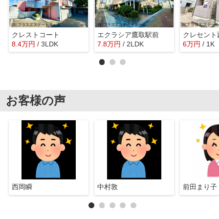
クレストコート
エクラシア鷹取駅前
クレセント
8.4
万
円
/ 3LDK
7.8
万
円
/ 2LDK
6
万
円
/ 1K
お客様の声
西岡瞬
中村敦
前田まり子