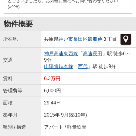
どございましたら、お気軽に当社へお問い合わせください
(#^^#)
物件概要
所在地
兵庫県
神戸市長田区
御船通
３丁目
神戸高速東西線
「
高速長田
」駅 徒歩6～
交通
9分
山陽電鉄本線
「
西代
」駅 徒歩9分
賃料
6.3万円
管理費等
6,000円
面積
29.44㎡
築年月
2015年 9月(築10年)
種別 / 構造
アパート / 軽量鉄骨