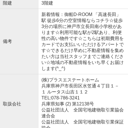
階建
3階建
新着情報：御船D-ROOM 「高速長田」
駅 徒歩6分の空室情報ならコチラ☆徒歩
3分の場所に神戸市立長田南小学校があ
ります☆利用可能な駅が2駅あり、利便
性の高い物件です☆こちらは初期費用を
備考
カードでお支払いいただけるアパートで
す☆できるだけ早めに不動産情報を集め
たい方は当社スタッフまでご連絡くださ
い☆地域の不動産情報をいち早くお届け
します(^_^)
(株)プラスエステートホーム
兵庫県神戸市長田区水笠通４丁目１－
１ ルータス山吉１１２
TEL:078-786-3241
取扱会社
兵庫県知事 (2) 第12138号
公益社団法人 全国宅地建物取引業協会
連合会
公益社団法人 全国宅地建物取引業保証
協会