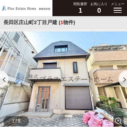
閲覧履歴
お気に入り
メニュー
1
0
長田区庄山町2丁目戸建 (
1
物件)
1 / 8