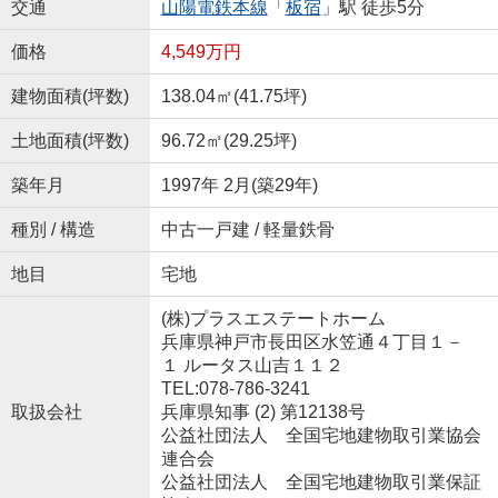
交通
山陽電鉄本線
「
板宿
」駅 徒歩5分
価格
4,549万円
建物面積(坪数)
138.04㎡(41.75坪)
土地面積(坪数)
96.72㎡(29.25坪)
築年月
1997年 2月(築29年)
種別 / 構造
中古一戸建 / 軽量鉄骨
地目
宅地
(株)プラスエステートホーム
兵庫県神戸市長田区水笠通４丁目１－
１ ルータス山吉１１２
TEL:078-786-3241
取扱会社
兵庫県知事 (2) 第12138号
公益社団法人 全国宅地建物取引業協会
連合会
公益社団法人 全国宅地建物取引業保証