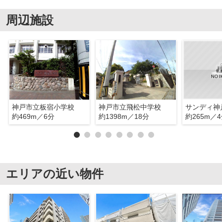
周辺施設
神戸市立板宿小学校
神戸市立飛松中学校
サンディ神
約469m／6分
約1398m／18分
約265m／
エリアの近い物件