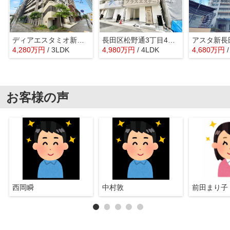
ディアエスタミオ新長田
長田区松野通3丁目4号地 新築戸建
4,280
万
円
/ 3LDK
4,980
万
円
/ 4LDK
4,680
万
円
お客様の声
西岡瞬
中村敦
前田まり子