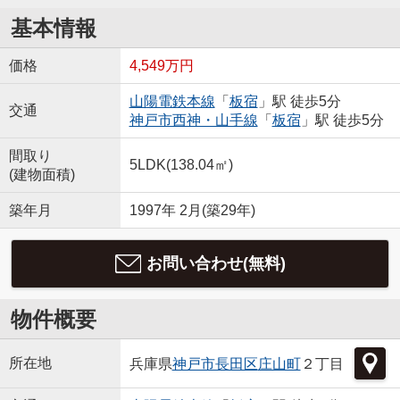
基本情報
価格
4,549万円
山陽電鉄本線
「
板宿
」駅 徒歩5分
交通
神戸市西神・山手線
「
板宿
」駅 徒歩5分
間取り
5LDK(138.04㎡)
(建物面積)
築年月
1997年 2月(築29年)
お問い合わせ(無料)
物件概要
所在地
兵庫県
神戸市長田区
庄山町
２丁目