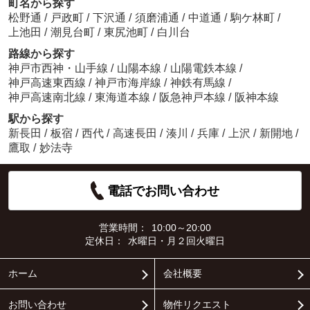
町名から探す
松野通
/
戸政町
/
下沢通
/
須磨浦通
/
中道通
/
駒ケ林町
/
上池田
/
潮見台町
/
東尻池町
/
白川台
路線から探す
神戸市西神・山手線
/
山陽本線
/
山陽電鉄本線
/
神戸高速東西線
/
神戸市海岸線
/
神鉄有馬線
/
神戸高速南北線
/
東海道本線
/
阪急神戸本線
/
阪神本線
駅から探す
新長田
/
板宿
/
西代
/
高速長田
/
湊川
/
兵庫
/
上沢
/
新開地
/
鷹取
/
妙法寺
電話でお問い合わせ
営業時間：
10:00～20:00
定休日：
水曜日・月２回火曜日
ホーム
会社概要
お問い合わせ
物件リクエスト