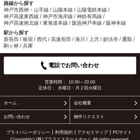
路線から探す
神戸市西神・山手線
/
山陽本線
/
山陽電鉄本線
/
神戸高速東西線
/
神戸市海岸線
/
神鉄有馬線
/
神戸高速南北線
/
東海道本線
/
阪急神戸本線
/
阪神本線
駅から探す
新長田
/
板宿
/
西代
/
高速長田
/
湊川
/
上沢
/
妙法寺
/
鷹取
/
駒ヶ林
/
兵庫
電話でお問い合わせ
営業時間：
10:00～20:00
定休日：
水曜日・月２回火曜日
ホーム
会社概要
お問い合わせ
物件リクエスト
プライバシーポリシー
利用規約
アクセスマップ
PCサイト
Copyright(c) (株)プラスエステートホーム All rights reserved.