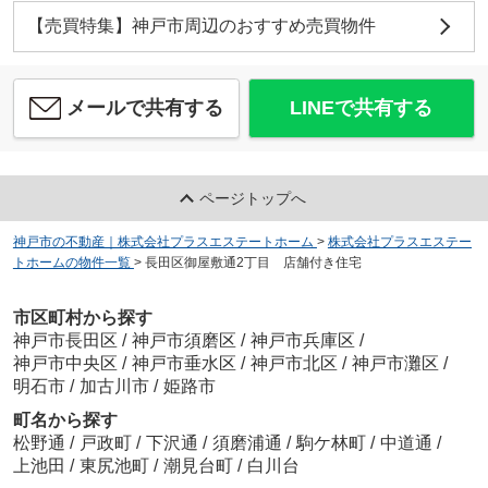
【売買特集】神戸市周辺のおすすめ売買物件
メールで共有する
LINEで共有する
ページトップへ
神戸市の不動産｜株式会社プラスエステートホーム
>
株式会社プラスエステー
トホームの物件一覧
>
長田区御屋敷通2丁目 店舗付き住宅
市区町村から探す
神戸市長田区
/
神戸市須磨区
/
神戸市兵庫区
/
神戸市中央区
/
神戸市垂水区
/
神戸市北区
/
神戸市灘区
/
明石市
/
加古川市
/
姫路市
町名から探す
松野通
/
戸政町
/
下沢通
/
須磨浦通
/
駒ケ林町
/
中道通
/
上池田
/
東尻池町
/
潮見台町
/
白川台