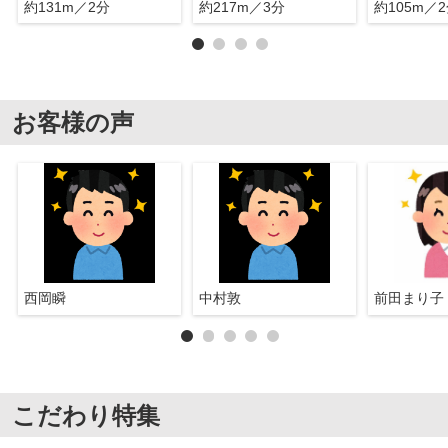
約131m／2分
約217m／3分
約105m／
お客様の声
西岡瞬
中村敦
前田まり子
こだわり特集