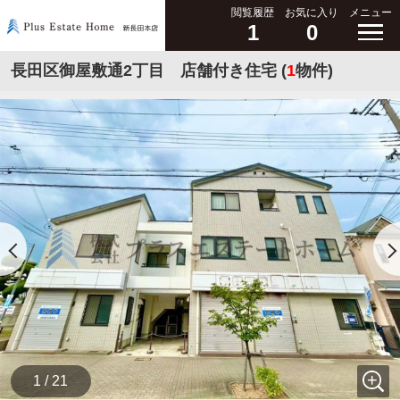
閲覧履歴
お気に入り
メニュー
1
0
長田区御屋敷通2丁目 店舗付き住宅 (
1
物件)
1 / 21