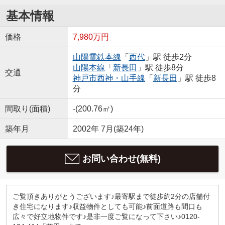
基本情報
価格
7,980万円
山陽電鉄本線
「
西代
」駅 徒歩2分
山陽本線
「
新長田
」駅 徒歩8分
交通
神戸市西神・山手線
「
新長田
」駅 徒歩8
分
間取り(面積)
-(200.76㎡)
築年月
2002年 7月(築24年)
お問い合わせ(無料)
ご覧頂きありがとうございます♪最寄駅まで徒歩約2分の店舗付
き住宅になります♪収益物件としても可能♪前面道路も間口も
広々で好立地物件です♪是非一度ご覧になって下さい♪0120-