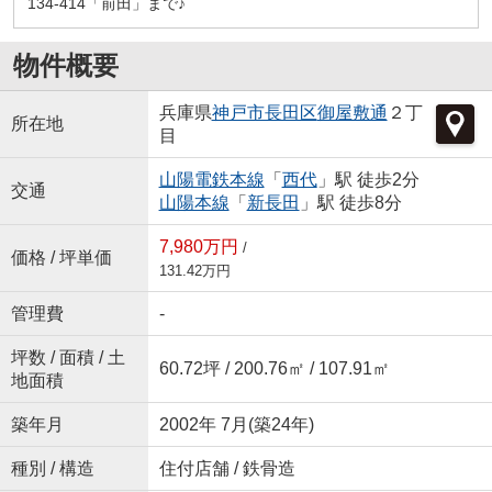
134-414「前田」まで♪
物件概要
兵庫県
神戸市長田区
御屋敷通
２丁
所在地
目
山陽電鉄本線
「
西代
」駅 徒歩2分
交通
山陽本線
「
新長田
」駅 徒歩8分
7,980万円
/
価格 / 坪単価
131.42万円
管理費
-
坪数 / 面積 / 土
60.72坪 / 200.76㎡ / 107.91㎡
地面積
築年月
2002年 7月(築24年)
種別 / 構造
住付店舗 / 鉄骨造