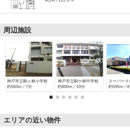
4LDK
周辺施設
神戸市立駒ヶ林小学校
神戸市立駒ケ林中学校
約560m／7分
約800m／10分
約595m／
エリアの近い物件