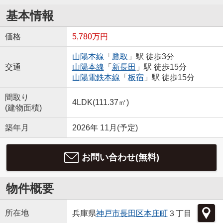
基本情報
価格
5,780万円
山陽本線
「
鷹取
」駅 徒歩3分
交通
山陽本線
「
新長田
」駅 徒歩15分
山陽電鉄本線
「
板宿
」駅 徒歩15分
間取り
4LDK(111.37㎡)
(建物面積)
築年月
2026年 11月(予定)
お問い合わせ(無料)
物件概要
所在地
兵庫県
神戸市長田区
本庄町
３丁目