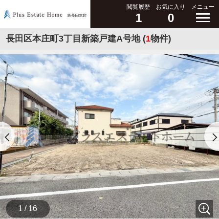
閲覧履歴
お気に入り
メニュー
1
0
長田区本庄町3丁目新築戸建A号地 (
1
物件)
1 / 16