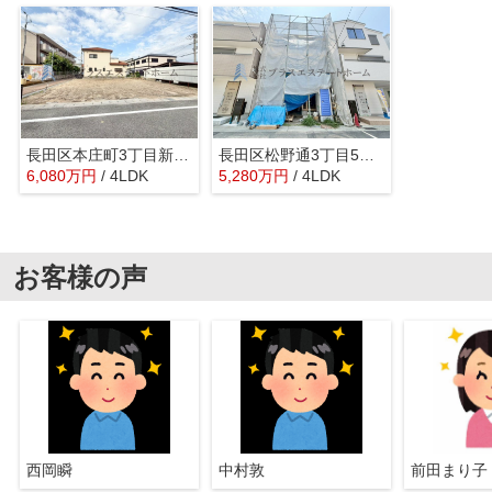
長田区本庄町3丁目新築戸建B号地
長田区松野通3丁目5号地 新築戸建
6,080
万
円
/ 4LDK
5,280
万
円
/ 4LDK
お客様の声
西岡瞬
中村敦
前田まり子