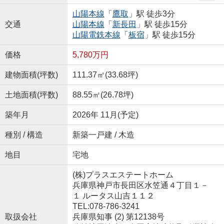
山陽本線
「
鷹取
」駅 徒歩3分
交通
山陽本線
「
新長田
」駅 徒歩15分
山陽電鉄本線
「
板宿
」駅 徒歩15分
価格
5,780万円
建物面積(坪数)
111.37㎡(33.68坪)
土地面積(坪数)
88.55㎡(26.78坪)
築年月
2026年 11月(予定)
種別 / 構造
新築一戸建 / 木造
地目
宅地
(株)プラスエステートホーム
兵庫県神戸市長田区水笠通４丁目１－
１ ルータス山吉１１２
TEL:078-786-3241
取扱会社
兵庫県知事 (2) 第12138号