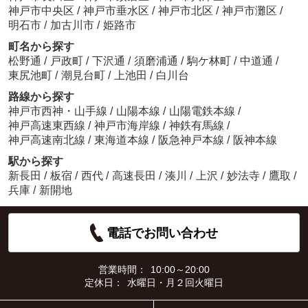
神戸市中央区
/
神戸市垂水区
/
神戸市北区
/
神戸市灘区
/
明石市
/
加古川市
/
姫路市
町名から探す
松野通
/
戸政町
/
下沢通
/
須磨浦通
/
駒ケ林町
/
中道通
/
東尻池町
/
潮見台町
/
上池田
/
白川台
路線から探す
神戸市西神・山手線
/
山陽本線
/
山陽電鉄本線
/
神戸高速東西線
/
神戸市海岸線
/
神鉄有馬線
/
神戸高速南北線
/
東海道本線
/
阪急神戸本線
/
阪神本線
駅から探す
新長田
/
板宿
/
西代
/
高速長田
/
湊川
/
上沢
/
妙法寺
/
鷹取
/
兵庫
/
新開地
電話でお問い合わせ
営業時間：
10:00～20:00
定休日：
水曜日・月２回火曜日