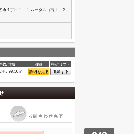
笠通４丁目１－１ ルータス山吉１１２
坪数/面積
詳細
検討リスト
5坪 / 99.36㎡
詳細を見る
追加する
せ