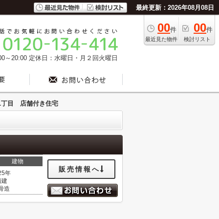
最終更新：2026年08月08日
00
00
件
件
最近見た物件
検討リスト
0～20:00
定休日：水曜日・月２回火曜日
1丁目 店舗付き住宅
建物
販売情報へ
25年
階建
骨造