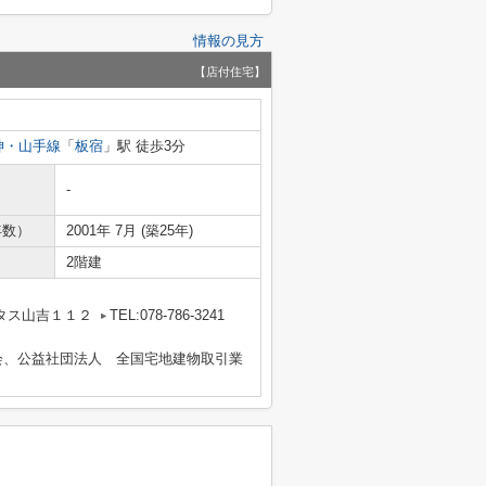
情報の見方
【店付住宅】
神・山手線
「
板宿
」駅 徒歩3分
-
年数）
2001年 7月 (築25年)
2階建
タス山吉１１２
TEL:078-786-3241
会、公益社団法人 全国宅地建物取引業