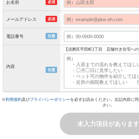
お名前
必須
メールアドレス
必須
電話番号
任意
【須磨区平田町1丁目 店舗付き住宅へ
内容
任意
※
利用規約
及び
プライバシーポリシー
を必ずお読みください。左記内容に同
さい。
未入力項目がありま