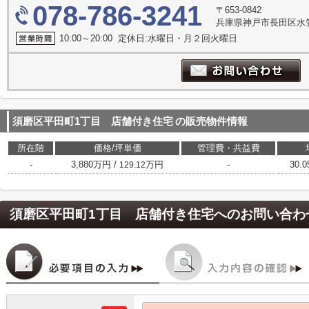
078-786-3241
〒653-0842
兵庫県神戸市長田区水
10:00～20:00 定休日:水曜日・月２回火曜日
須磨区平田町1丁目 店舗付き住宅
の販売物件情報
所在階
価格/坪単価
管理費・共益費
-
3,880万円 /
万円
-
30.0
129.12
須磨区平田町1丁目 店舗付き住宅
へのお問い合わ