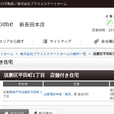
市の不動産／株式会社プラスエステートホーム
営業時間：10:0
ートホーム
>
株式会社プラスエステートホームの物件一覧
>
須磨区平田町
き住宅
須磨区平田町1丁目 店舗付き住宅
所在地
交通
築
兵庫県
神戸市須磨区
平田町
１
山陽電鉄本線
「
板宿
」駅 徒歩3分
2
丁目
鉄
物件情報
周辺施設