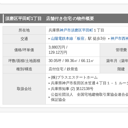
須磨区平田町1丁目 店舗付き住宅
の物件概要
所在地
兵庫県
神戸市須磨区
平田町
１丁目
山陽電鉄本線
「
板宿
」駅 徒歩3分
神戸市西
交通
3,880万円 /
価格/坪単価
管理費
129.12万円
坪数/面積/土地面積
30.05坪 / 99.36㎡ / 66.11㎡
築年月（築
種別/構造
店付住宅 / 鉄骨造
階建
(株)プラスエステートホーム
兵庫県神戸市長田区水笠通４丁目１－１ ルー
取扱会社
兵庫県知事 (2) 第12138号
公益社団法人 全国宅地建物取引業協会連合
保証協会