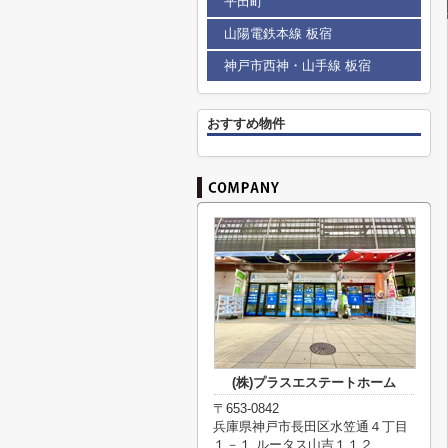
平田町
山陽電鉄本線 板宿
神戸市西神・山手線 板宿
おすすめ物件
(株)プラスエステートホーム
〒653-0842
兵庫県神戸市長田区水笠通４丁目
１－１ ルータス山吉１１２