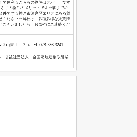
も近くて便利☆こちらの物件はアパートです
きるこの物件のメリットです☆駅までの
る物件です☆神戸市須磨区エリアにある賃
せください☆当社は、多種多様な賃貸情
どございましたら、お気軽にご連絡くだ
タス山吉１１２
TEL:078-786-3241
会、公益社団法人 全国宅地建物取引業