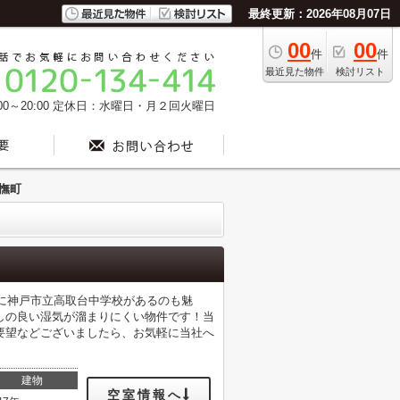
最終更新：2026年08月07日
00
00
件
件
最近見た物件
検討リスト
0～20:00
定休日：水曜日・月２回火曜日
神撫町
離に神戸市立高取台中学校があるのも魅
しの良い湿気が溜まりにくい物件です！当
要望などございましたら、お気軽に当社へ
建物
空室情報へ