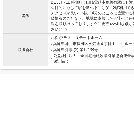
BELLTREE神撫町：山陽電鉄本線板宿駅に
☆目的に応じて駅を選べることが、2駅利用で
アクセスが良い、徒歩14分のところに位置す
備考
貸情報のことなら、地域に密着した当社へお任
報を取り扱っております☆ご要望や不明な点な
さい(^_^)
(株)プラスエステートホーム
兵庫県神戸市長田区水笠通４丁目１－１ ルー
取扱会社
兵庫県知事 (2) 第12138号
公益社団法人 全国宅地建物取引業協会連合
保証協会