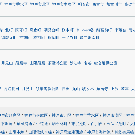
区
神戸市垂水区
神戸市北区
神戸市中央区
明石市
西宮市
加古川市
高砂
寺
北町
関守町
高倉町
潮見台町
桜木町
車
神の谷
離宮前町
東落合
養
須磨寺町
神撫町
衣掛町
稲葉町
一ノ谷町
多井畑南町
月見山
須磨寺
山陽須磨
須磨浦公園
妙法寺
名谷
総合運動公園
寺
高速長田
月見山
須磨海浜公園
長田
丸山
駒ヶ林
須磨寺
上沢
苅藻
大
神戸市須磨区
/
神戸市兵庫区
/
神戸市北区
/
神戸市垂水区
/
神戸市灘区
/
神戸
下沢通
/
須磨浦通
/
中道通
/
駒ケ林町
/
東尻池町
/
白川台
/
五位ノ池町
/
大
手線
/
山陽本線
/
山陽電鉄本線
/
神戸高速東西線
/
神戸市海岸線
/
神鉄有馬線