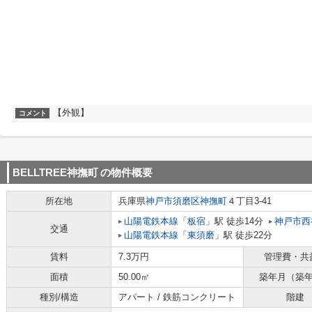
【外観】
コメント
BELLTREE神撫町
の物件概要
所在地
兵庫県
神戸市須磨区
神撫町
４丁目3-41
山陽電鉄本線
「
板宿
」駅 徒歩14分
神戸市西
交通
山陽電鉄本線
「
東須磨
」駅 徒歩22分
賃料
7.3万円
管理費・共
面積
50.00㎡
築年月（築
種別/構造
アパート / 鉄筋コンクリート
階建