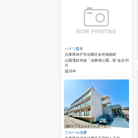
ハイツ森本
兵庫県神戸市須磨区多井畑南町
山陽電鉄本線「須磨浦公園」駅 徒歩35
分
築26年
フルール須磨