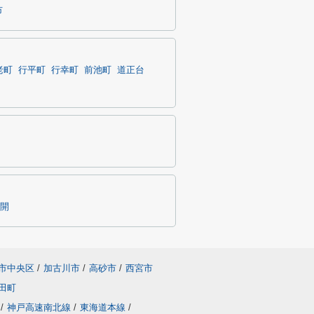
市
老町
行平町
行幸町
前池町
道正台
開
市中央区
/
加古川市
/
高砂市
/
西宮市
田町
/
神戸高速南北線
/
東海道本線
/