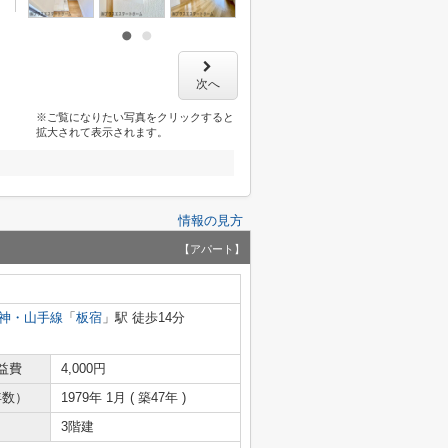
次へ
※ご覧になりたい写真をクリックすると
拡大されて表示されます。
情報の見方
【アパート】
神・山手線
「
板宿
」駅 徒歩14分
益費
4,000円
年数）
1979年 1月 ( 築47年 )
3階建