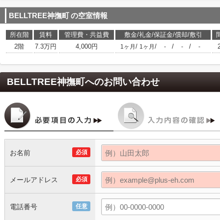
BELLTREE神撫町
の空室情報
所在階
賃料
管理費・共益費
敷金/礼金/保証金/償却/敷引
2階
7.3万円
4,000円
/
/
/
/
1ヶ月
1ヶ月
-
-
-
BELLTREE神撫町
へのお問い合わせ
お名前
必須
メールアドレス
必須
電話番号
任意