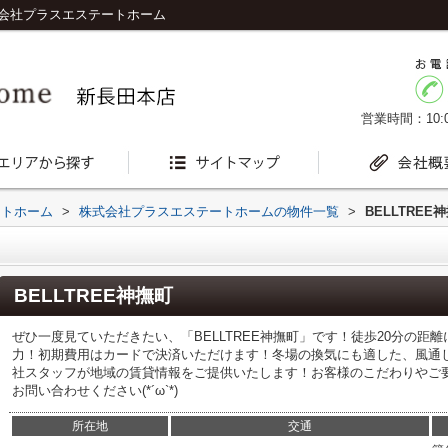
式会社プラスエステートホーム
営業時間：10:0
ートホーム
>
株式会社プラスエステートホームの物件一覧
>
BELLTREE
BELLTREE神撫町
ぜひ一度見ていただきたい、「BELLTREE神撫町」です！徒歩20分の距
力！初期費用はカードで決済いただけます！冬場の換気にも適した、風通
社スタッフが地域の賃貸情報をご提供いたします！お客様のこだわりやご
お問い合わせください(*´ω`*)
所在地
交通