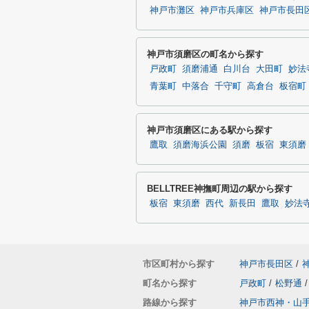
神戸市灘区
神戸市兵庫区
神戸市長田
神戸市須磨区の町名から探す
戸政町
須磨浦通
白川台
大田町
妙法
青葉町
中落合
千守町
高倉台
板宿町
神戸市須磨区にある駅から探す
鷹取
須磨海浜公園
須磨
板宿
東須磨
BELLTREE神撫町周辺の駅から探す
板宿
東須磨
西代
新長田
鷹取
妙法
市区町村から探す
神戸市長田区
/
町名から探す
戸政町
/
松野通
/
路線から探す
神戸市西神・山