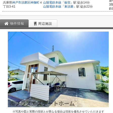
築
兵庫県
神戸市須磨区
神撫町
４
山陽電鉄本線
「
板宿
」駅 徒歩14分
3
丁目3-41
山陽電鉄本線
「
東須磨
」駅 徒歩22分
鉄
物件情報
周辺施設
※写真や図と実際の現状とが異なる場合は現状を優先させていただきます