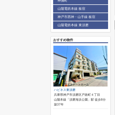
神撫町
山陽電鉄本線 板宿
神戸市西神・山手線 板宿
山陽電鉄本線 東須磨
おすすめ物件
ハピネス東須磨
兵庫県神戸市須磨区戸政町４丁目
山陽本線「須磨海浜公園」駅 徒歩8分
築37年