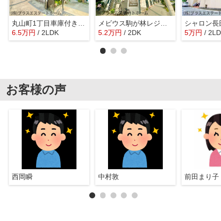
丸山町1丁目車庫付き戸建
メビウス駒が林レジデンス
シャロン長
6.5
万
円
/ 2LDK
5.2
万
円
/ 2DK
5
万
円
/ 2L
お客様の声
西岡瞬
中村敦
前田まり子