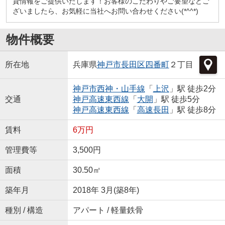
貸情報をご提供いたします！お客様のこだわりやご要望などご
ざいましたら、お気軽に当社へお問い合わせください(*^^*)
物件概要
所在地
兵庫県
神戸市長田区
四番町
２丁目
神戸市西神・山手線
「
上沢
」駅 徒歩2分
交通
神戸高速東西線
「
大開
」駅 徒歩5分
神戸高速東西線
「
高速長田
」駅 徒歩8分
賃料
6万円
管理費等
3,500円
面積
30.50㎡
築年月
2018年 3月(築8年)
種別 / 構造
アパート / 軽量鉄骨