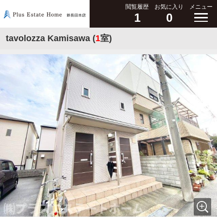
閲覧履歴
お気に入り
メニュー
1
0
tavolozza Kamisawa (
1
室)