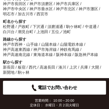
神戸市長田区
/
神戸市須磨区
/
神戸市兵庫区
/
神戸市中央区
/
神戸市垂水区
/
神戸市北区
/
神戸市灘区
/
明石市
/
加古川市
/
西宮市
町名から探す
松野通
/
戸政町
/
下沢通
/
須磨浦通
/
駒ケ林町
/
中道通
/
白川台
/
潮見台町
/
上池田
/
五位ノ池町
路線から探す
神戸市西神・山手線
/
山陽本線
/
山陽電鉄本線
/
神戸高速東西線
/
神戸市海岸線
/
神鉄有馬線
/
神戸高速南北線
/
東海道本線
/
阪神本線
/
阪急神戸本線
駅から探す
新長田
/
板宿
/
西代
/
高速長田
/
湊川
/
上沢
/
兵庫
/
大開
/
新開地
/
駒ヶ林
電話でお問い合わせ
営業時間：
10:00～20:00
定休日：
水曜日・月２回火曜日