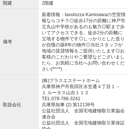
階建
2階建
新着情報：tavolozza Kamisawaの空室情
報ならコチラ◎徒歩17分の距離に神戸市
立丸山中学校があるのも魅力◎駅まで歩
いてアクセスできる、徒歩2分の距離に
立地する物件です◎しっかりとした造り
備考
が自慢の築8年の物件◎当社スタッフが
地域の賃貸情報をご提供いたします◎お
客様のこだわりやご要望などございまし
たら、お気軽に当社へお問い合わせくだ
さい(*^^*)
(株)プラスエステートホーム
兵庫県神戸市長田区水笠通４丁目１－
１ ルータス山吉１１２
TEL:078-786-3241
取扱会社
兵庫県知事 (2) 第12138号
公益社団法人 全国宅地建物取引業協会
連合会
公益社団法人 全国宅地建物取引業保証
協会