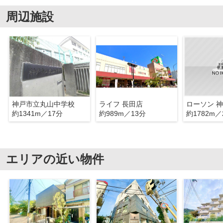
周辺施設
神戸市立丸山中学校
ライフ 長田店
約1341m／17分
約989m／13分
約1782m／
エリアの近い物件