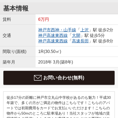
基本情報
賃料
6万円
神戸市西神・山手線
「
上沢
」駅 徒歩2分
交通
神戸高速東西線
「
大開
」駅 徒歩5分
神戸高速東西線
「
高速長田
」駅 徒歩8分
間取り(面積)
1R(30.50㎡)
築年月
2018年 3月(築8年)
お問い合わせ(無料)
徒歩17分の距離に神戸市立丸山中学校があるのも魅力！平成30
年築で、多くの方がご満足の物件はこちらです！こちらのアパ
ートでは初期費用をカードでお支払いいただけます！こちらの
物件から50mのところに駐車場あり！当社スタッフが地域の賃