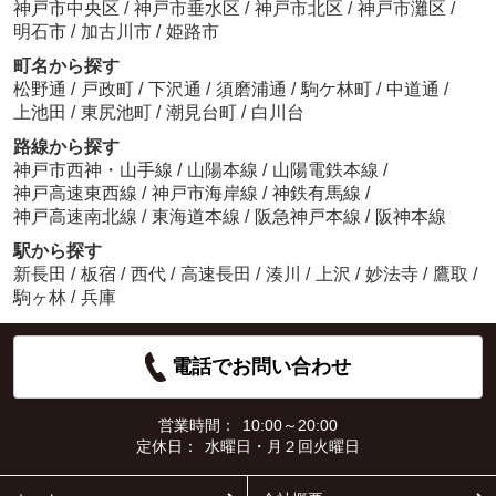
神戸市中央区
/
神戸市垂水区
/
神戸市北区
/
神戸市灘区
/
明石市
/
加古川市
/
姫路市
町名から探す
松野通
/
戸政町
/
下沢通
/
須磨浦通
/
駒ケ林町
/
中道通
/
上池田
/
東尻池町
/
潮見台町
/
白川台
路線から探す
神戸市西神・山手線
/
山陽本線
/
山陽電鉄本線
/
神戸高速東西線
/
神戸市海岸線
/
神鉄有馬線
/
神戸高速南北線
/
東海道本線
/
阪急神戸本線
/
阪神本線
駅から探す
新長田
/
板宿
/
西代
/
高速長田
/
湊川
/
上沢
/
妙法寺
/
鷹取
/
駒ヶ林
/
兵庫
電話でお問い合わせ
営業時間：
10:00～20:00
定休日：
水曜日・月２回火曜日