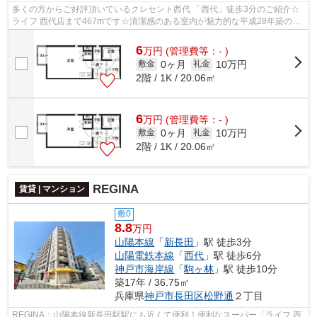
多くの方からご好評頂いているクレセント西代 「西代」徒歩3分のご紹介☆
ライフ 西代店まで467mです☆清潔感のある室内が魅力的な平成28年築の物
件となっており、一押しです☆物件の近く...
6
万
円
(管理費等：- )
0ヶ月
10万円
敷金
礼金
2階 / 1K / 20.06㎡
6
万
円
(管理費等：- )
0ヶ月
10万円
敷金
礼金
2階 / 1K / 20.06㎡
REGINA
賃貸 | マンション
敷0
8.8
万円
山陽本線
「
新長田
」駅 徒歩3分
山陽電鉄本線
「
西代
」駅 徒歩6分
神戸市海岸線
「
駒ヶ林
」駅 徒歩10分
築17年 / 36.75㎡
兵庫県
神戸市長田区
松野通
２丁目
REGINA：山陽本線新長田駅駅にも近くて便利！便利なスーパー「ライフ 西