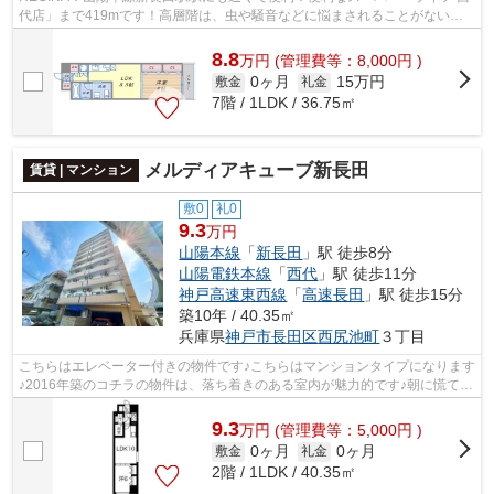
代店」まで419mです！高層階は、虫や騒音などに悩まされることがないの
で快適です！夏場は花火大会の花火が見え...
8.8
万
円
(管理費等：8,000円 )
0ヶ月
15万円
敷金
礼金
7階 / 1LDK / 36.75㎡
メルディアキューブ新長田
賃貸 | マンション
敷0
礼0
9.3
万円
山陽本線
「
新長田
」駅 徒歩8分
山陽電鉄本線
「
西代
」駅 徒歩11分
神戸高速東西線
「
高速長田
」駅 徒歩15分
築10年 / 40.35㎡
兵庫県
神戸市長田区
西尻池町
３丁目
こちらはエレベーター付きの物件です♪こちらはマンションタイプになります
♪2016年築のコチラの物件は、落ち着きのある室内が魅力的です♪朝に慌てる
ことなく行動するために駅から徒歩8...
9.3
万
円
(管理費等：5,000円 )
0ヶ月
0ヶ月
敷金
礼金
2階 / 1LDK / 40.35㎡