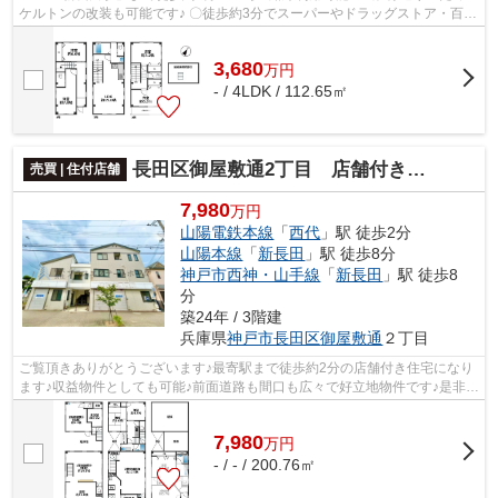
ケルトンの改装も可能です♪ 〇徒歩約3分でスーパーやドラッグストア・百
均・家電ショップもあり便利です♪ 〇...
3,680
万
円
- / 4LDK / 112.65㎡
長田区御屋敷通2丁目 店舗付き住宅
売買 | 住付店舗
7,980
万円
山陽電鉄本線
「
西代
」駅 徒歩2分
山陽本線
「
新長田
」駅 徒歩8分
神戸市西神・山手線
「
新長田
」駅 徒歩8
分
築24年 / 3階建
兵庫県
神戸市長田区
御屋敷通
２丁目
ご覧頂きありがとうございます♪最寄駅まで徒歩約2分の店舗付き住宅になり
ます♪収益物件としても可能♪前面道路も間口も広々で好立地物件です♪是非一
度ご覧になって下さい♪0120-134-414...
7,980
万
円
- / - / 200.76㎡