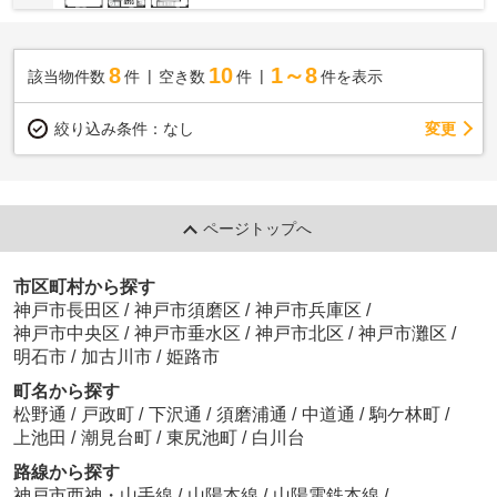
8
10
1～8
該当物件数
件
空き数
件
件を表示
変更
絞り込み条件：
なし
ページトップへ
市区町村から探す
神戸市長田区
/
神戸市須磨区
/
神戸市兵庫区
/
神戸市中央区
/
神戸市垂水区
/
神戸市北区
/
神戸市灘区
/
明石市
/
加古川市
/
姫路市
町名から探す
松野通
/
戸政町
/
下沢通
/
須磨浦通
/
中道通
/
駒ケ林町
/
上池田
/
潮見台町
/
東尻池町
/
白川台
路線から探す
神戸市西神・山手線
/
山陽本線
/
山陽電鉄本線
/