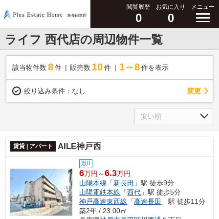
閲覧履歴
お気に入り
メニュー
0
0
ライフ 西代店の周辺物件一覧
8
10
1～8
該当物件数
件
販売数
件
件を表示
変更
絞り込み条件：
なし
AILE神戸西
賃貸 | アパート
敷0
6
6.3
万円～
万円
山陽本線
「
新長田
」駅 徒歩9分
山陽電鉄本線
「
西代
」駅 徒歩5分
神戸高速東西線
「
高速長田
」駅 徒歩11分
築2年 / 23.00㎡