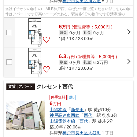
兵庫県
神戸市長田区
川西通
５丁目
当社イチオシの物件の「AILE神戸西」◎ぜひ一度ご覧ください◎こちらの物
件はアパートです◎高いニーズのある、駅徒歩9分の物件です◎清潔感のあ
る室内が魅力的な2024年築の物件となってお...
6
万
円
(管理費等：5,000円 )
0ヶ月
0ヶ月
敷金
礼金
1階 / 1K / 23.00㎡
6.3
万
円
(管理費等：5,000円 )
0ヶ月
6.3万円
敷金
礼金
3階 / 1K / 23.00㎡
クレセント西代
賃貸 | アパート
仲手無料
敷0
6
万円
山陽本線
「
新長田
」駅 徒歩10分
神戸高速東西線
「
西代
」駅 徒歩3分
山陽電鉄本線
「
西代
」駅 徒歩5分
築10年 / 20.06㎡
兵庫県
神戸市長田区
大谷町
１丁目