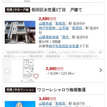
長田区水笠通3丁目 戸建て
売買 | 中古一戸建
2,880
万円
山陽本線
「
新長田
」駅 徒歩5分
神戸市西神・山手線
「
新長田
」駅 徒歩5
分
山陽電鉄本線
「
西代
」駅 徒歩5分
築14年 / 3階建
兵庫県
神戸市長田区
水笠通
３丁目
〇徒歩約5分で3駅3路線利用可♪ 〇お家丸ごとウルトラファインバブル♪ 〇駐
車場1台♪ハイルーフ車駐車OK（車種制限有）♪ 〇2012年築の鉄骨造りのお
家♪ 〇スーパーまで徒歩約3分♪コンビニ...
2,880
万
円
- / 3LDK / 123.46㎡
ワコーレシャロウ御屋敷通
売買 | 中古マンション
3,490
万円
山陽本線
「
新長田
」駅 徒歩7分