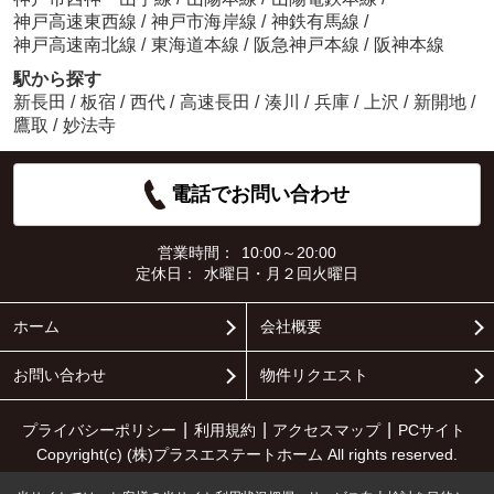
神戸高速東西線
/
神戸市海岸線
/
神鉄有馬線
/
神戸高速南北線
/
東海道本線
/
阪急神戸本線
/
阪神本線
駅から探す
新長田
/
板宿
/
西代
/
高速長田
/
湊川
/
兵庫
/
上沢
/
新開地
/
鷹取
/
妙法寺
電話でお問い合わせ
営業時間：
10:00～20:00
定休日：
水曜日・月２回火曜日
ホーム
会社概要
お問い合わせ
物件リクエスト
プライバシーポリシー
利用規約
アクセスマップ
PCサイト
Copyright(c) (株)プラスエステートホーム All rights reserved.