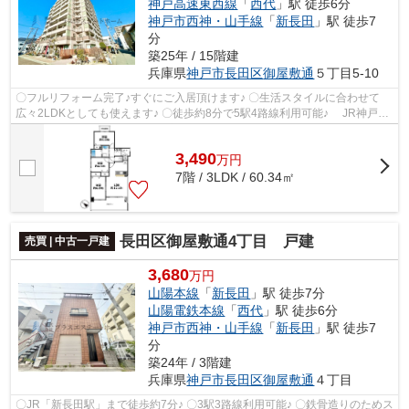
神戸高速東西線
「
西代
」駅 徒歩6分
神戸市西神・山手線
「
新長田
」駅 徒歩7
分
築25年 / 15階建
兵庫県
神戸市長田区
御屋敷通
５丁目5-10
〇フルリフォーム完了♪すぐにご入居頂けます♪ 〇生活スタイルに合わせて
広々2LDKとしても使えます♪ 〇徒歩約8分で5駅4路線利用可能♪ JR神戸線
「新長田駅」徒歩約7分 神戸高速鉄道...
3,490
万
円
7階 / 3LDK / 60.34㎡
長田区御屋敷通4丁目 戸建
売買 | 中古一戸建
3,680
万円
山陽本線
「
新長田
」駅 徒歩7分
山陽電鉄本線
「
西代
」駅 徒歩6分
神戸市西神・山手線
「
新長田
」駅 徒歩7
分
築24年 / 3階建
兵庫県
神戸市長田区
御屋敷通
４丁目
〇JR「新長田駅」まで徒歩約7分♪ 〇3駅3路線利用可能♪ 〇鉄骨造りのためス