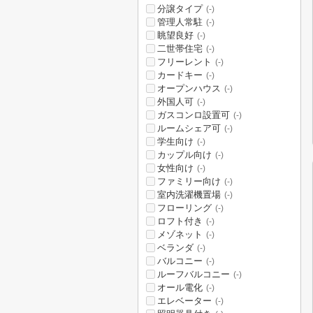
分譲タイプ
(-)
管理人常駐
(-)
眺望良好
(-)
二世帯住宅
(-)
フリーレント
(-)
カードキー
(-)
オープンハウス
(-)
外国人可
(-)
ガスコンロ設置可
(-)
ルームシェア可
(-)
学生向け
(-)
カップル向け
(-)
女性向け
(-)
ファミリー向け
(-)
室内洗濯機置場
(-)
フローリング
(-)
ロフト付き
(-)
メゾネット
(-)
ベランダ
(-)
バルコニー
(-)
ルーフバルコニー
(-)
オール電化
(-)
エレベーター
(-)