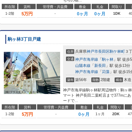
ちらの物...
所在階
賃料
管理費・共益費
敷金
礼金
間取り
5
万円
0ヶ月
0ヶ月
1-2階
-
1DK
4
駒ヶ林3丁目戸建
兵庫県
神戸市長田区
駒ケ林町
３
住所
交通
神戸市海岸線
「
駒ヶ林
」駅 徒歩
山陽本線
「
新長田
」駅 徒歩13分
神戸市海岸線
「
苅藻
」駅 徒歩15
築56年
2階建
木造
築年
階数
構造
神戸市海岸線駒ヶ林駅周辺物件：駒ヶ林
マート 神戸長田二葉町店まで377mに
ードで...
所在階
賃料
管理費・共益費
敷金
礼金
間取り
5
万円
0ヶ月
1-2階
-
1ヶ月
2DK
4