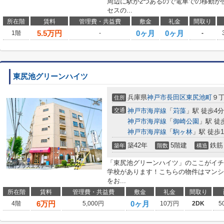
周辺に駅が2つあるので電車での移動が
セスの...
所在階
賃料
管理費・共益費
敷金
礼金
間取り
5.5
万円
0ヶ月
0ヶ月
1階
-
-
東尻池グリーンハイツ
兵庫県
神戸市長田区
東尻池町
９
住所
交通
神戸市海岸線
「
苅藻
」駅 徒歩4分
神戸市海岸線
「
御崎公園
」駅 徒
神戸市海岸線
「
駒ヶ林
」駅 徒歩1
築42年
5階建
鉄筋
築年
階数
構造
「東尻池グリーンハイツ」のここがイチ
学校があります！こちらの物件はマンシ
をお...
所在階
賃料
管理費・共益費
敷金
礼金
間取り
6
万円
0ヶ月
4階
5,000円
10万円
2DK
5