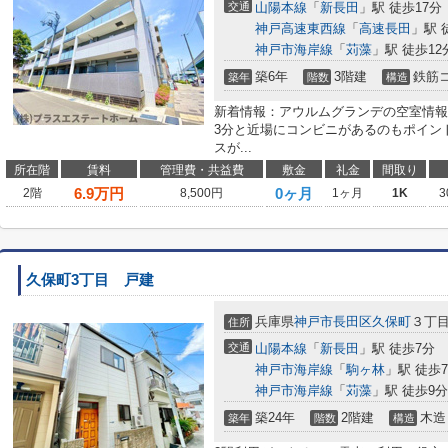
交通
山陽本線
「
新長田
」駅 徒歩17分
神戸高速東西線
「
高速長田
」駅 
神戸市海岸線
「
苅藻
」駅 徒歩12
築6年
3階建
鉄筋
築年
階数
構造
新着情報：アウルムグランデの空室情報
3分と近場にコンビニがあるのもポイン
スが...
所在階
賃料
管理費・共益費
敷金
礼金
間取り
6.9
万円
0ヶ月
2階
8,500円
1ヶ月
1K
3
久保町3丁目 戸建
兵庫県
神戸市長田区
久保町
３丁
住所
交通
山陽本線
「
新長田
」駅 徒歩7分
神戸市海岸線
「
駒ヶ林
」駅 徒歩
神戸市海岸線
「
苅藻
」駅 徒歩9分
築24年
2階建
木造
築年
階数
構造