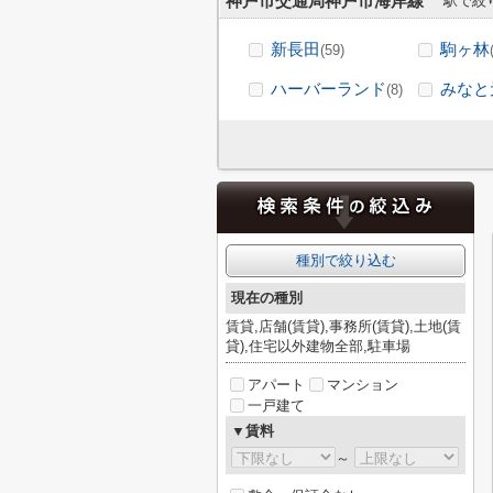
神戸市交通局神戸市海岸線
駅で絞
新長田
駒ヶ林
(59)
ハーバーランド
みなと
(8)
種別で絞り込む
現在の種別
賃貸,店舗(賃貸),事務所(賃貸),土地(賃
貸),住宅以外建物全部,駐車場
アパート
マンション
一戸建て
▼賃料
～