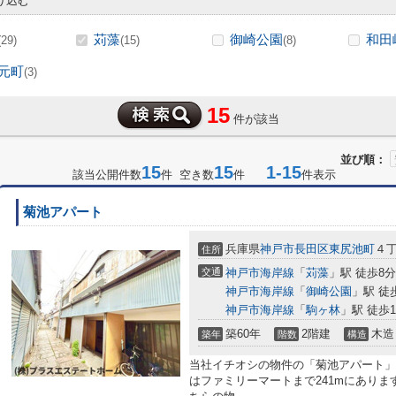
り込む
苅藻
御崎公園
和田
(29)
(15)
(8)
元町
(3)
15
件が該当
並び順：
15
15
1-15
該当公開件数
件 空き数
件
件表示
菊池アパート
兵庫県
神戸市長田区
東尻池町
４
住所
交通
神戸市海岸線
「
苅藻
」駅 徒歩8分
神戸市海岸線
「
御崎公園
」駅 徒
神戸市海岸線
「
駒ヶ林
」駅 徒歩1
築60年
2階建
木造
築年
階数
構造
当社イチオシの物件の「菊池アパート」
はファミリーマートまで241mにありま