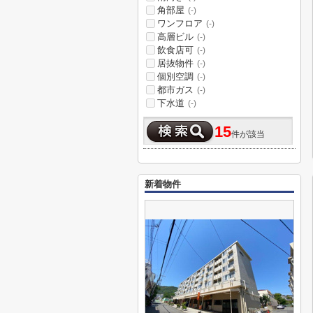
角部屋
(-)
ワンフロア
(-)
高層ビル
(-)
飲食店可
(-)
居抜物件
(-)
個別空調
(-)
都市ガス
(-)
下水道
(-)
15
件が該当
新着物件