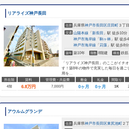
リアライズ神戸長田
兵庫県
神戸市長田区
庄田町
３丁
住所
交通
山陽本線
「
新長田
」駅 徒歩10分
神戸市海岸線
「
駒ヶ林
」駅 徒歩
神戸市海岸線
「
苅藻
」駅 徒歩8分
築10年
8階建
鉄筋
築年
階数
構造
「リアライズ神戸長田」のここがイチオ
す！築8年の物件で充実した毎日を過ご
用を...
所在階
賃料
管理費・共益費
敷金
礼金
間取り
6.8
万円
0ヶ月
0ヶ月
4階
7,000円
1K
アウルムグランデ
兵庫県
神戸市長田区
東尻池町
２
住所