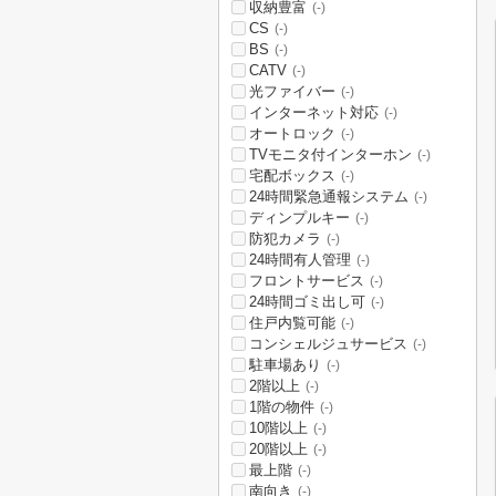
収納豊富
(-)
CS
(-)
BS
(-)
CATV
(-)
光ファイバー
(-)
インターネット対応
(-)
オートロック
(-)
TVモニタ付インターホン
(-)
宅配ボックス
(-)
24時間緊急通報システム
(-)
ディンプルキー
(-)
防犯カメラ
(-)
24時間有人管理
(-)
フロントサービス
(-)
24時間ゴミ出し可
(-)
住戸内覧可能
(-)
コンシェルジュサービス
(-)
駐車場あり
(-)
2階以上
(-)
1階の物件
(-)
10階以上
(-)
20階以上
(-)
最上階
(-)
南向き
(-)