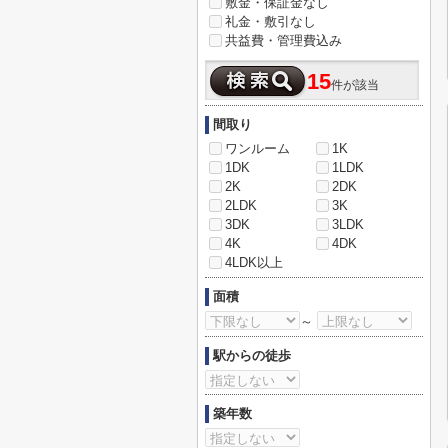
敷金・保証金なし
礼金・敷引なし
共益費・管理費込み
15
件が該当
間取り
ワンルーム
1K
1DK
1LDK
2K
2DK
2LDK
3K
3DK
3LDK
4K
4DK
4LDK以上
面積
～
駅からの徒歩
築年数