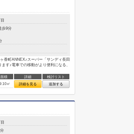
丁目
徒歩9分
分
香町ANNEX♪スーパー「サンディ長田
ります♪電車での移動がより便利になる、
面積
詳細
検討リスト
9.10㎡
詳細を見る
追加する
丁目
5分