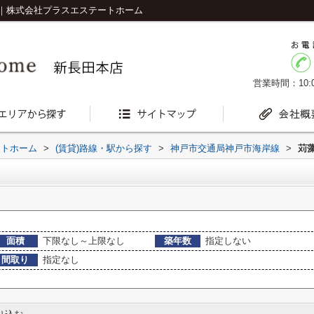
｜株式会社プラスエステートホーム
営業時間：10:0
ートホーム
>
(賃貸)路線・駅から探す
>
神戸市交通局神戸市海岸線
>
苅
面積
下限なし～上限なし
築年数
指定しない
間取り
指定なし