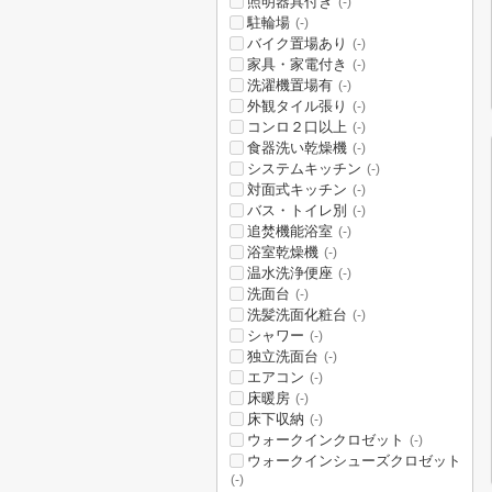
照明器具付き
(-)
駐輪場
(-)
バイク置場あり
(-)
家具・家電付き
(-)
洗濯機置場有
(-)
外観タイル張り
(-)
コンロ２口以上
(-)
食器洗い乾燥機
(-)
システムキッチン
(-)
対面式キッチン
(-)
バス・トイレ別
(-)
追焚機能浴室
(-)
浴室乾燥機
(-)
温水洗浄便座
(-)
洗面台
(-)
洗髪洗面化粧台
(-)
シャワー
(-)
独立洗面台
(-)
エアコン
(-)
床暖房
(-)
床下収納
(-)
ウォークインクロゼット
(-)
ウォークインシューズクロゼット
(-)