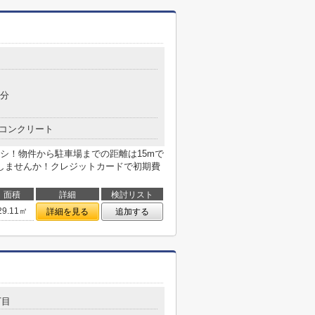
目
4分
コンクリート
シ！物件から駐車場までの距離は15mで
しませんか！クレジットカードで初期費
面積
詳細
検討リスト
29.11㎡
詳細を見る
追加する
丁目