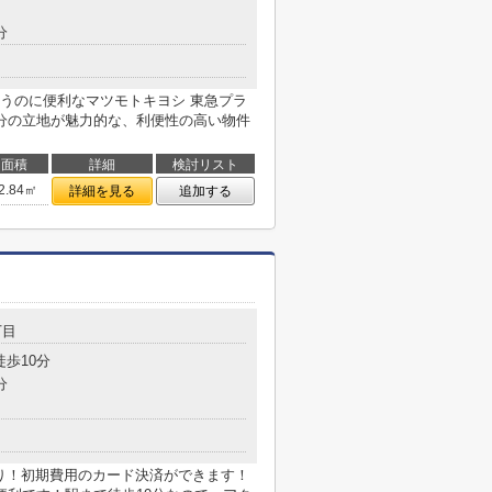
分
買うのに便利なマツモトキヨシ 東急プラ
5分の立地が魅力的な、利便性の高い物件
面積
詳細
検討リスト
2.84㎡
詳細を見る
追加する
丁目
徒歩10分
分
あり！初期費用のカード決済ができます！