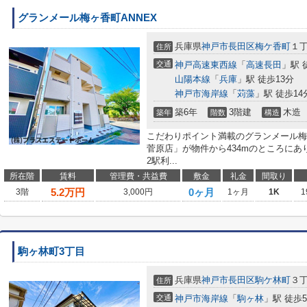
グランメール梅ヶ香町ANNEX
兵庫県
神戸市長田区
梅ケ香町
１
住所
交通
神戸高速東西線
「
高速長田
」駅 
山陽本線
「
兵庫
」駅 徒歩13分
神戸市海岸線
「
苅藻
」駅 徒歩14
築6年
3階建
木造
築年
階数
構造
こだわりポイント満載のグランメール梅ヶ
菅原店」が物件から434mのところにあ
2駅利...
所在階
賃料
管理費・共益費
敷金
礼金
間取り
5.2
万円
0ヶ月
3階
3,000円
1ヶ月
1K
1
駒ヶ林町3丁目
兵庫県
神戸市長田区
駒ケ林町
３
住所
交通
神戸市海岸線
「
駒ヶ林
」駅 徒歩