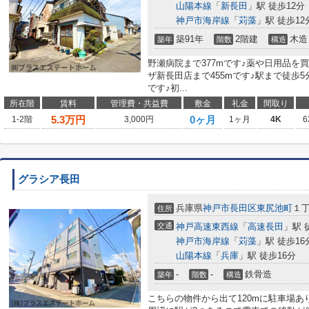
山陽本線
「
新長田
」駅 徒歩12分
神戸市海岸線
「
苅藻
」駅 徒歩12
築91年
2階建
木造
築年
階数
構造
野瀬病院まで377mです♪薬や日用品を
ザ新長田店まで455mです♪駅まで徒歩
です♪初...
所在階
賃料
管理費・共益費
敷金
礼金
間取り
5.3
万円
0ヶ月
1-2階
3,000円
1ヶ月
4K
6
グラシア長田
兵庫県
神戸市長田区
東尻池町
１
住所
交通
神戸高速東西線
「
高速長田
」駅 
神戸市海岸線
「
苅藻
」駅 徒歩16
山陽本線
「
兵庫
」駅 徒歩16分
-
-
鉄骨造
築年
階数
構造
こちらの物件から出て120mに駐車場