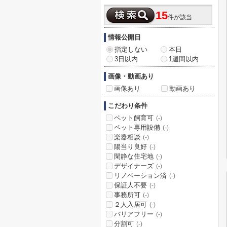
15
件が該当
情報公開日
指定しない
本日
3日以内
1週間以内
画像・動画あり
画像あり
動画あり
こだわり条件
ペット飼育可
(-)
ペット専用設備
(-)
楽器相談
(-)
陽当り良好
(-)
閑静な住宅地
(-)
デザイナーズ
(-)
リノベーション済
(-)
保証人不要
(-)
事務所可
(-)
２人入居可
(-)
バリアフリー
(-)
分割可
(-)