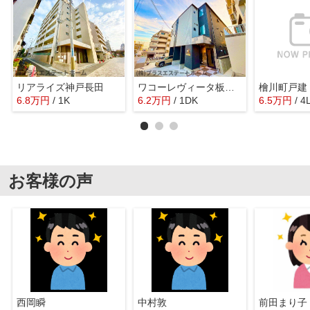
リアライズ神戸長田
ワコーレヴィータ板宿EAST
檜川町戸建
6.8
万
円
/ 1K
6.2
万
円
/ 1DK
6.5
万
円
/ 4
お客様の声
西岡瞬
中村敦
前田まり子