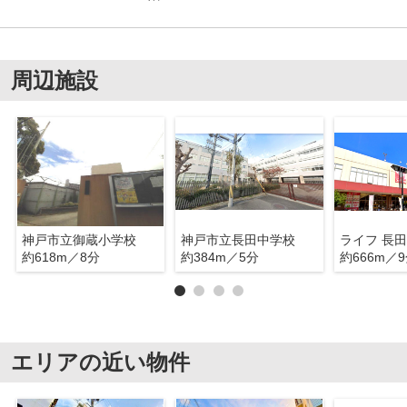
周辺施設
神戸市立御蔵小学校
神戸市立長田中学校
ライフ 長
約618m／8分
約384m／5分
約666m／
エリアの近い物件