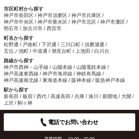
市区町村から探す
神戸市長田区
/
神戸市須磨区
/
神戸市兵庫区
/
神戸市中央区
/
神戸市垂水区
/
神戸市北区
/
神戸市灘区
/
明石市
/
加古川市
/
西宮市
町名から探す
松野通
/
戸政町
/
下沢通
/
三川口町
/
須磨浦通
/
五位ノ池町
/
中道通
/
潮見台町
/
上池田
/
白川台
路線から探す
神戸市西神・山手線
/
山陽本線
/
山陽電鉄本線
/
神戸高速東西線
/
神戸市海岸線
/
神鉄有馬線
/
神戸高速南北線
/
東海道本線
/
阪神本線
/
阪急神戸本線
駅から探す
新長田
/
板宿
/
西代
/
高速長田
/
兵庫
/
湊川
/
新開地
/
大開
/
上沢
/
駒ヶ林
電話でお問い合わせ
営業時間：
10:00～20:00