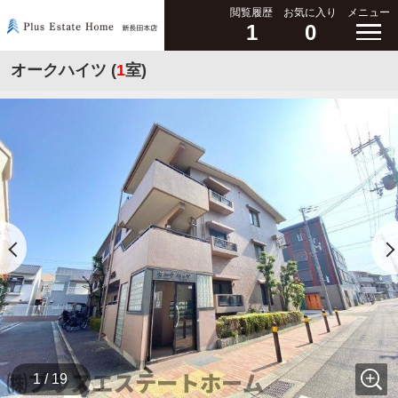
閲覧履歴
お気に入り
メニュー
1
0
オークハイツ (
1
室)
1 / 19