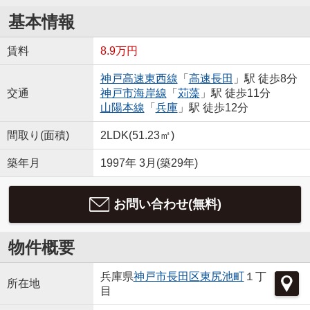
基本情報
賃料
8.9万円
神戸高速東西線
「
高速長田
」駅 徒歩8分
交通
神戸市海岸線
「
苅藻
」駅 徒歩11分
山陽本線
「
兵庫
」駅 徒歩12分
間取り(面積)
2LDK(51.23㎡)
築年月
1997年 3月(築29年)
お問い合わせ(無料)
物件概要
兵庫県
神戸市長田区
東尻池町
１丁
所在地
目