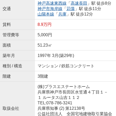
神戸高速東西線
「
高速長田
」駅 徒歩8分
交通
神戸市海岸線
「
苅藻
」駅 徒歩11分
山陽本線
「
兵庫
」駅 徒歩12分
賃料
8.9万円
管理費等
5,000円
面積
51.23㎡
築年月
1997年 3月(築29年)
種別 / 構造
マンション / 鉄筋コンクリート
階建
3階建
(株)プラスエステートホーム
兵庫県神戸市長田区水笠通４丁目１－
１ ルータス山吉１１２
TEL:078-786-3241
取扱会社
兵庫県知事 (2) 第12138号
公益社団法人 全国宅地建物取引業協会