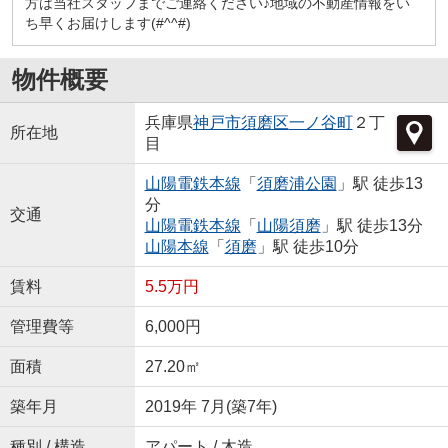
方は当社スタッフまでご連絡ください♪地域の不動産情報をい
ち早くお届けします(#^^#)
物件概要
兵庫県
神戸市須磨区
一ノ谷町
２丁
所在地
目
山陽電鉄本線
「
須磨浦公園
」駅 徒歩13
分
交通
山陽電鉄本線
「
山陽須磨
」駅 徒歩13分
山陽本線
「
須磨
」駅 徒歩10分
賃料
5.5万円
管理費等
6,000円
面積
27.20㎡
築年月
2019年 7月(築7年)
種別 / 構造
アパート / 木造