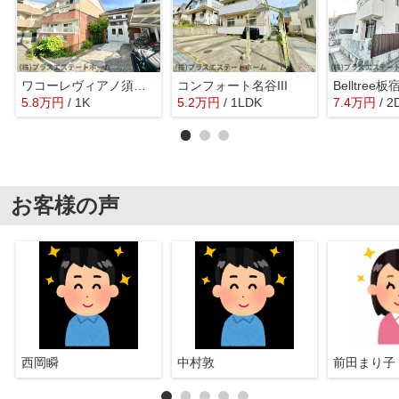
ワコーレヴィアノ須磨関守
コンフォート名谷III
Belltree板
5.8
万
円
/ 1K
5.2
万
円
/ 1LDK
7.4
万
円
/ 2
お客様の声
西岡瞬
中村敦
前田まり子