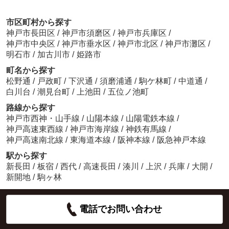
市区町村から探す
神戸市長田区
/
神戸市須磨区
/
神戸市兵庫区
/
神戸市中央区
/
神戸市垂水区
/
神戸市北区
/
神戸市灘区
/
明石市
/
加古川市
/
姫路市
町名から探す
松野通
/
戸政町
/
下沢通
/
須磨浦通
/
駒ケ林町
/
中道通
/
白川台
/
潮見台町
/
上池田
/
五位ノ池町
路線から探す
神戸市西神・山手線
/
山陽本線
/
山陽電鉄本線
/
神戸高速東西線
/
神戸市海岸線
/
神鉄有馬線
/
神戸高速南北線
/
東海道本線
/
阪神本線
/
阪急神戸本線
駅から探す
新長田
/
板宿
/
西代
/
高速長田
/
湊川
/
上沢
/
兵庫
/
大開
/
新開地
/
駒ヶ林
電話でお問い合わせ