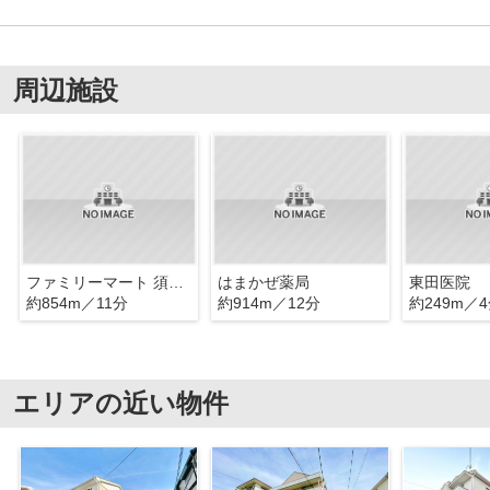
周辺施設
ファミリーマート 須磨浦通店
はまかぜ薬局
東田医院
約854m／11分
約914m／12分
約249m／
エリアの近い物件