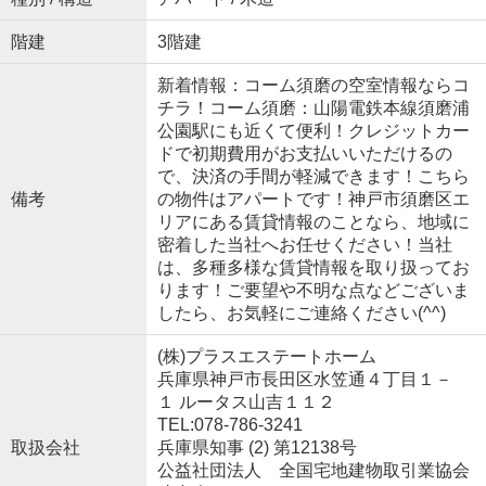
階建
3階建
新着情報：コーム須磨の空室情報ならコ
チラ！コーム須磨：山陽電鉄本線須磨浦
公園駅にも近くて便利！クレジットカー
ドで初期費用がお支払いいただけるの
で、決済の手間が軽減できます！こちら
備考
の物件はアパートです！神戸市須磨区エ
リアにある賃貸情報のことなら、地域に
密着した当社へお任せください！当社
は、多種多様な賃貸情報を取り扱ってお
ります！ご要望や不明な点などございま
したら、お気軽にご連絡ください(^^)
(株)プラスエステートホーム
兵庫県神戸市長田区水笠通４丁目１－
１ ルータス山吉１１２
TEL:078-786-3241
取扱会社
兵庫県知事 (2) 第12138号
公益社団法人 全国宅地建物取引業協会