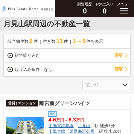
閲覧履歴
お気に入り
メニュー
0
0
月見山駅周辺の不動産一覧
9
11
1～9
該当物件数
件
空き数
件
件を表示
駅で絞り込む
変更
変更
絞り込み条件：
なし
離宮前グリーンハイツ
賃貸 | マンション
敷0
4.6
6.3
万円～
万円
山陽電鉄本線
「
月見山
」駅 徒歩7分
山陽本線
「
須磨海浜公園
」駅 徒歩20分