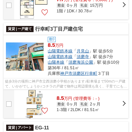
0ヶ月
15万円
敷金
礼金
1階 / 1DK / 30.78㎡
行幸町3丁目戸建住宅
賃貸 | 一戸建て
敷0
8.5
万円
山陽電鉄本線
「
月見山
」駅 徒歩5分
山陽電鉄本線
「
須磨寺
」駅 徒歩7分
山陽本線
「
須磨海浜公園
」駅 徒歩10分
築36年 / 81.51㎡
兵庫県
神戸市須磨区
行幸町
３丁目
徒歩3分の場所に神戸市立西須磨小学校があります♪駐車場まで50mの一戸建
て、いかがでしょうか♪コチラの戸建て物件は周辺環境も良く、子育てにもう
ってつけです♪こちらは通風良好な物件...
8.5
万
円
(管理費等：- )
0ヶ月
2ヶ月
敷金
礼金
1-3階 / 2LDK / 81.51㎡
EG-11
賃貸 | アパート