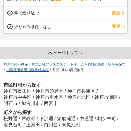
駅で絞り込む
変更
変更
絞り込み条件：
なし
ページトップへ
神戸市の不動産｜株式会社プラスエステートホーム
>
(賃貸)路線・駅から探す
>
山陽電気鉄道山陽電鉄本線
>
月見山駅の賃貸物件
市区町村から探す
神戸市長田区
/
神戸市須磨区
/
神戸市兵庫区
/
神戸市中央区
/
神戸市垂水区
/
神戸市北区
/
神戸市灘区
/
明石市
/
加古川市
/
西宮市
町名から探す
松野通
/
戸政町
/
下沢通
/
須磨浦通
/
中道通
/
駒ケ林町
/
潮見台町
/
上池田
/
白川台
/
東尻池町