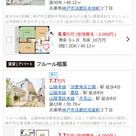
築30年 / 40.12㎡
兵庫県
神戸市須磨区
衣掛町
２丁目
徒歩5分の距離に神戸市立鷹取中学校があるのも魅力♪通風良好なマンション
は洗濯物も乾きやすくなっています♪徒歩5分の位置に駅がある物件です♪初
期費用をカードでお支払いいただけるの...
6.9
万
円
(管理費等：3,000円 )
0ヶ月
10万円
敷金
礼金
3階 / 2DK / 40.12㎡
フルール稲葉
賃貸 | アパート
敷0
7.7
万円
山陽本線
「
須磨海浜公園
」駅 徒歩4分
山陽本線
「
鷹取
」駅 徒歩8分
山陽電鉄本線
「
月見山
」駅 徒歩8分
築13年 / 30.78㎡
兵庫県
神戸市須磨区
稲葉町
２丁目
フルール稲葉：山陽本線須磨海浜公園駅にも近くて便利♪徒歩10分の場所に
神戸市立東須磨小学校があります♪駐車場まで150mの物件です♪徒歩4分で駅
にアクセス可能な、魅力的な駅近物件で...
7.7
万
円
(管理費等：5,000円 )