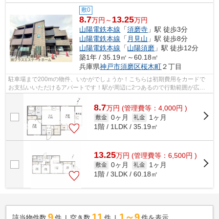
敷0
8.7
13.25
万円～
万円
山陽電鉄本線
「
須磨寺
」駅 徒歩3分
山陽電鉄本線
「
月見山
」駅 徒歩8分
山陽電鉄本線
「
山陽須磨
」駅 徒歩12分
築1年 / 35.19㎡～60.18㎡
兵庫県
神戸市須磨区
桜木町
２丁目
駐車場まで200mの物件、いかがでしょうか！こちらは初期費用をカードで
お支払いいただけるアパートです！駅が周辺に2つあるので行動範囲が広が
ります！こちらの物件はアパートです！お...
8.7
万
円
(管理費等：4,000円 )
0ヶ月
1ヶ月
敷金
礼金
1階 / 1LDK / 35.19㎡
13.25
万
円
(管理費等：6,500円 )
0ヶ月
1ヶ月
敷金
礼金
1階 / 3LDK / 60.18㎡
9
11
1～9
該当物件数
件
空き数
件
件を表示