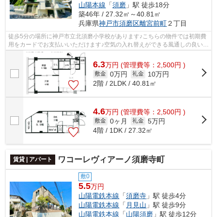
山陽本線
「
須磨
」駅 徒歩18分
築46年 / 27.32㎡～40.81㎡
兵庫県
神戸市須磨区
離宮前町
２丁目
徒歩5分の場所に神戸市立北須磨小学校があります♪こちらの物件では初期費
用をカードでお支払いいただけます♪空気の入れ替えができる風通しの良い物
件です♪根強いニーズを誇る駅近の物...
6.3
万
円
(管理費等：2,500円 )
0万円
10万円
敷金
礼金
2階 / 2LDK / 40.81㎡
4.6
万
円
(管理費等：2,500円 )
0ヶ月
5万円
敷金
礼金
4階 / 1DK / 27.32㎡
ワコーレヴィアーノ須磨寺町
賃貸 | アパート
敷0
5.5
万円
山陽電鉄本線
「
須磨寺
」駅 徒歩4分
山陽電鉄本線
「
月見山
」駅 徒歩9分
山陽電鉄本線
「
山陽須磨
」駅 徒歩12分