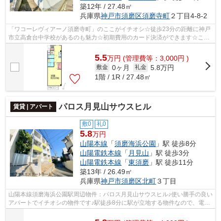
築12年 / 27.48㎡
兵庫県
神戸市須磨区
須磨寺町
２丁目4-8-2
「ワコーレヴィアーノ須磨寺町」のここがイチオシ☆徒歩23分の距離に神戸
市立高倉台中学校があるのも魅力☆初期費用のカード決済ができます☆こち
らはマンションタイプになります☆できる...
5.5
万
円
(管理費等：3,000円 )
0ヶ月
5.8万円
敷金
礼金
1階 / 1R / 27.48㎡
パロス月見山サウスヒル
賃貸 | アパート
敷0
礼0
5.8
万円
山陽本線
「
須磨海浜公園
」駅 徒歩8分
山陽電鉄本線
「
月見山
」駅 徒歩3分
山陽電鉄本線
「
東須磨
」駅 徒歩11分
築13年 / 26.49㎡
兵庫県
神戸市須磨区
北町
３丁目
山陽本線須磨海浜公園駅周辺物件：パロス月見山サウスヒル♪使い勝手の良い
アパートでイチオシの物件です♪駅徒歩8分に駅が立地する物件なので、電車
を多く利用する方にとって便利です♪...