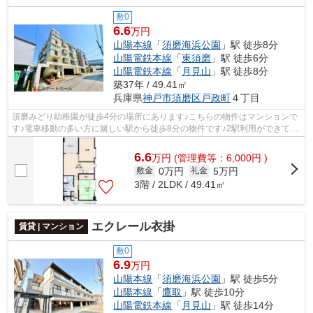
敷0
6.6
万円
山陽本線
「
須磨海浜公園
」駅 徒歩8分
山陽電鉄本線
「
東須磨
」駅 徒歩6分
山陽電鉄本線
「
月見山
」駅 徒歩8分
築37年 / 49.41㎡
兵庫県
神戸市須磨区
戸政町
４丁目
須磨みどり幼稚園が徒歩4分の場所にあります♪こちらの物件はマンションで
す♪電車移動の多い方に嬉しい駅から徒歩8分の物件です♪2駅利用ができて、
電車での移動に役立つ物件です♪できる...
6.6
万
円
(管理費等：6,000円 )
0万円
5万円
敷金
礼金
3階 / 2LDK / 49.41㎡
エクレール衣掛
賃貸 | マンション
敷0
6.9
万円
山陽本線
「
須磨海浜公園
」駅 徒歩5分
山陽本線
「
鷹取
」駅 徒歩10分
山陽電鉄本線
「
月見山
」駅 徒歩14分