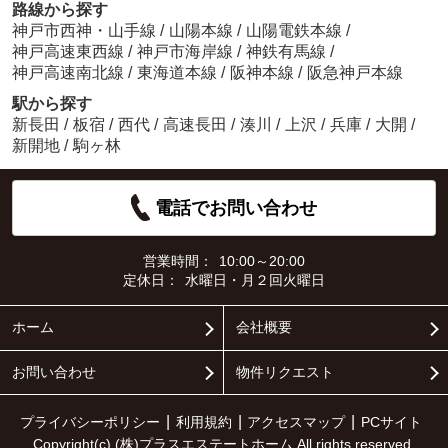
路線から探す
神戸市西神・山手線
/
山陽本線
/
山陽電鉄本線
/
神戸高速東西線
/
神戸市海岸線
/
神鉄有馬線
/
神戸高速南北線
/
東海道本線
/
阪神本線
/
阪急神戸本線
駅から探す
新長田
/
板宿
/
西代
/
高速長田
/
湊川
/
上沢
/
兵庫
/
大開
/
新開地
/
駒ヶ林
電話でお問い合わせ
営業時間：
10:00～20:00
定休日：
水曜日・月２回火曜日
ホーム
会社概要
お問い合わせ
物件リクエスト
プライバシーポリシー
利用規約
アクセスマップ
PCサイト
Copyright(c) (株)プラスエステートホーム All rights reserved.