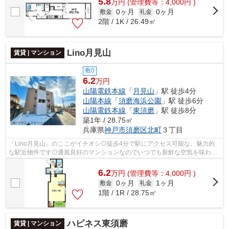
5.8
万
円
(管理費等：4,000円 )
0ヶ月
0ヶ月
敷金
礼金
2階 / 1K / 26.49㎡
Lino月見山
賃貸 | マンション
敷0
6.2
万円
山陽電鉄本線
「
月見山
」駅 徒歩4分
山陽本線
「
須磨海浜公園
」駅 徒歩6分
山陽電鉄本線
「
東須磨
」駅 徒歩8分
築1年 / 28.75㎡
兵庫県
神戸市須磨区
北町
３丁目
「Lino月見山」のここがイチオシ◎徒歩4分で駅にアクセス可能な、魅力的
な駅近物件です◎通風良好のマンションなのでいつでも新鮮な空気を味わえ
ます◎充実の設備と綺麗な室内を兼ね備え...
6.2
万
円
(管理費等：4,000円 )
0ヶ月
1ヶ月
敷金
礼金
1階 / 1R / 28.75㎡
ハピネス東須磨
賃貸 | マンション