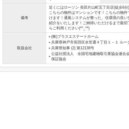
近くにはローソン 長田片山町五丁目店(徒歩6
こちらの物件はマンションです！こちらの物件
備考
けます！通風システムが整った、住環境の良い
紹介をいたします！ご納得いただけるまで親切
らご利用ください(*^_^*)
(株)プラスエステートホーム
兵庫県神戸市長田区水笠通４丁目１－１ ルー
取扱会社
兵庫県知事 (2) 第12138号
公益社団法人 全国宅地建物取引業協会連合
保証協会