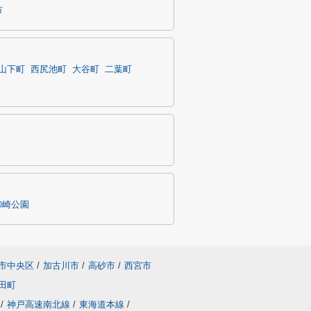
市
山下町
西尻池町
大谷町
二葉町
御崎公園
市中央区
/
加古川市
/
高砂市
/
西宮市
田町
/
神戸高速南北線
/
東海道本線
/