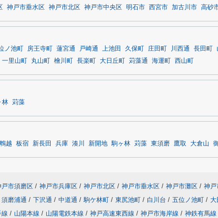
区
神戸市垂水区
神戸市北区
神戸市中央区
明石市
西宮市
加古川市
高砂
位ノ池町
房王寺町
蓮宮通
戸崎通
上池田
久保町
庄田町
川西通
長田町
一里山町
丸山町
檜川町
長楽町
大日丘町
苅藻通
海運町
西山町
ヶ林
苅藻
鵯越
板宿
新長田
兵庫
湊川
新開地
駒ヶ林
苅藻
東須磨
鷹取
大倉山
神戸市須磨区
/
神戸市兵庫区
/
神戸市北区
/
神戸市垂水区
/
神戸市灘区
/
神戸
須磨浦通
/
下沢通
/
中道通
/
駒ケ林町
/
東尻池町
/
白川台
/
五位ノ池町
/
大
手線
/
山陽本線
/
山陽電鉄本線
/
神戸高速東西線
/
神戸市海岸線
/
神鉄有馬線