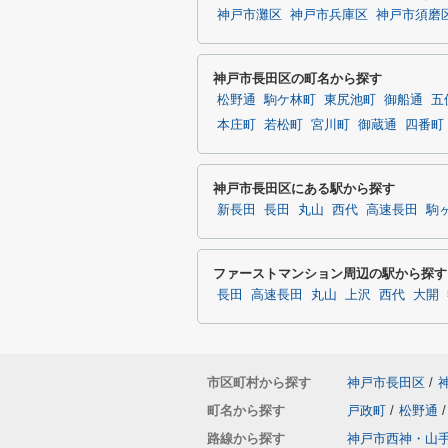
神戸市灘区
神戸市兵庫区
神戸市須磨
神戸市長田区の町名から探す
松野通
駒ケ林町
東尻池町
御船通
五
本庄町
若松町
宮川町
御蔵通
四番町
神戸市長田区にある駅から探す
新長田
長田
丸山
西代
高速長田
駒
ファーストマンション周辺の駅から探す
長田
高速長田
丸山
上沢
西代
大開
市区町村から探す
神戸市長田区
/
町名から探す
戸政町
/
松野通
/
路線から探す
神戸市西神・山