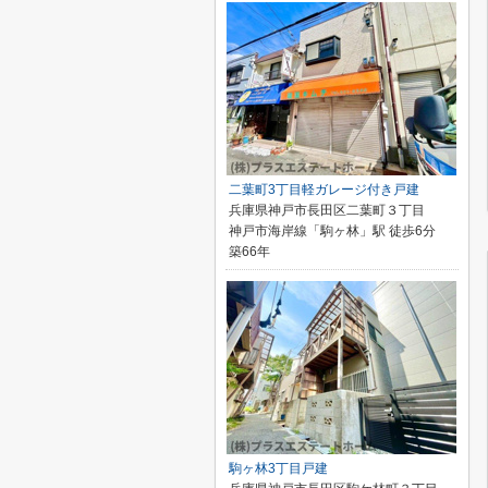
二葉町3丁目軽ガレージ付き戸建
兵庫県神戸市長田区二葉町３丁目
神戸市海岸線「駒ヶ林」駅 徒歩6分
築66年
駒ヶ林3丁目戸建