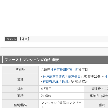
【外観】
コメント
ファーストマンション
の物件概要
所在地
兵庫県
神戸市長田区
宮川町
９丁目
神戸高速東西線
「
高速長田
」駅 徒歩15分
神
交通
神鉄有馬線
「
長田
」駅 徒歩12分
賃料
4.5万円
管理費・共
面積
24.00㎡
築年月（築
マンション / 鉄筋コンクリー
種別/構造
階建
ト