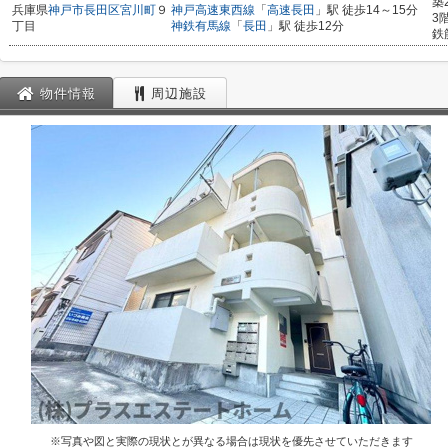
築
兵庫県
神戸市長田区
宮川町
９
神戸高速東西線
「
高速長田
」駅 徒歩14～15分
3
丁目
神鉄有馬線
「
長田
」駅 徒歩12分
鉄
物件情報
周辺施設
※写真や図と実際の現状とが異なる場合は現状を優先させていただきます