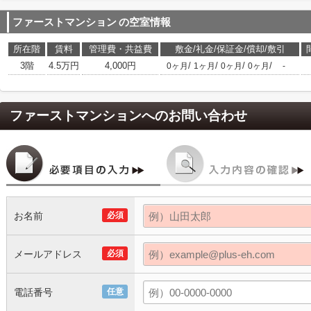
ファーストマンション
の空室情報
所在階
賃料
管理費・共益費
敷金/礼金/保証金/償却/敷引
3階
4.5万円
4,000円
/
/
/
/
0ヶ月
1ヶ月
0ヶ月
0ヶ月
-
ファーストマンション
へのお問い合わせ
お名前
必須
メールアドレス
必須
電話番号
任意