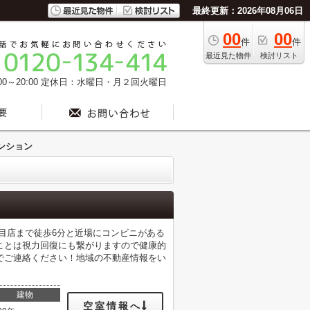
最終更新：2026年08月06日
00
00
件
件
最近見た物件
検討リスト
0～20:00
定休日：水曜日・月２回火曜日
ンション
目店まで徒歩6分と近場にコンビニがある
ことは視力回復にも繋がりますので健康的
でご連絡ください！地域の不動産情報をい
建物
空室情報へ