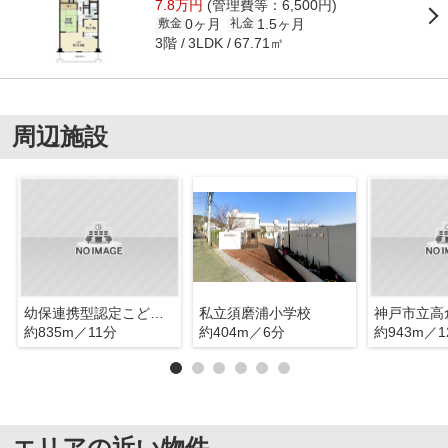
7.8万円
(管理費等：6,500円)
0ヶ月
1.5ヶ月
敷金
礼金
3階
67.71㎡
3LDK
周辺施設
幼保連携型認定こども園西須磨幼稚園
私立須磨浦小学校
神戸市立高
約835m／11分
約404m／6分
約943m／1
エリアの近い物件