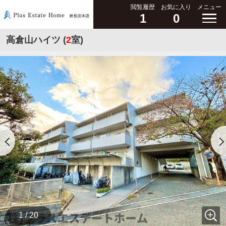
閲覧履歴
お気に入り
メニュー
1
0
高倉山ハイツ (
2
室)
1 / 20