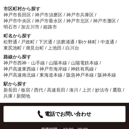
市区町村から探す
神戸市長田区
/
神戸市須磨区
/
神戸市兵庫区
/
神戸市中央区
/
神戸市垂水区
/
神戸市北区
/
神戸市灘区
/
明石市
/
加古川市
/
姫路市
町名から探す
松野通
/
戸政町
/
下沢通
/
須磨浦通
/
駒ケ林町
/
中道通
/
東尻池町
/
潮見台町
/
上池田
/
白川台
路線から探す
神戸市西神・山手線
/
山陽本線
/
山陽電鉄本線
/
神戸高速東西線
/
神戸市海岸線
/
神鉄有馬線
/
神戸高速南北線
/
東海道本線
/
阪急神戸本線
/
阪神本線
駅から探す
新長田
/
板宿
/
西代
/
高速長田
/
湊川
/
上沢
/
妙法寺
/
鷹取
/
兵庫
/
新開地
電話でお問い合わせ