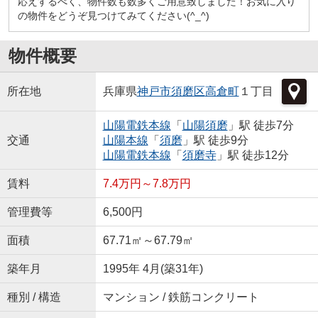
応えするべく、物件数も数多くご用意致しました！お気に入り
の物件をどうぞ見つけてみてください(^_^)
物件概要
所在地
兵庫県
神戸市須磨区
高倉町
１丁目
山陽電鉄本線
「
山陽須磨
」駅 徒歩7分
交通
山陽本線
「
須磨
」駅 徒歩9分
山陽電鉄本線
「
須磨寺
」駅 徒歩12分
賃料
7.4万円～7.8万円
管理費等
6,500円
面積
67.71㎡～67.79㎡
築年月
1995年 4月(築31年)
種別 / 構造
マンション / 鉄筋コンクリート