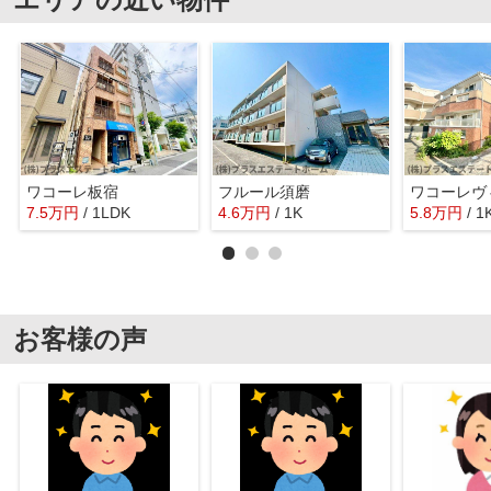
ワコーレ板宿
フルール須磨
7.5
万
円
/ 1LDK
4.6
万
円
/ 1K
5.8
万
円
/ 1
お客様の声