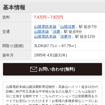
基本情報
賃料
7.4万円～7.8万円
山陽電鉄本線
「
山陽須磨
」駅 徒歩7分
交通
山陽本線
「
須磨
」駅 徒歩9分
山陽電鉄本線
「
須磨寺
」駅 徒歩12分
間取り(面積)
3LDK(67.71㎡～67.79㎡)
築年月
1995年 4月(築31年)
お問い合わせ(無料)
山陽電鉄本線山陽須磨駅周辺物件：高倉山ハイツ！徒歩12分の
距離に神戸市立高倉台中学校があるのも魅力！こちらは徒歩7
分に立地する物件です！こちらのマンションでは初期費用をカ
ードでお支払いいただけます！お客様の多種多様なニーズにお