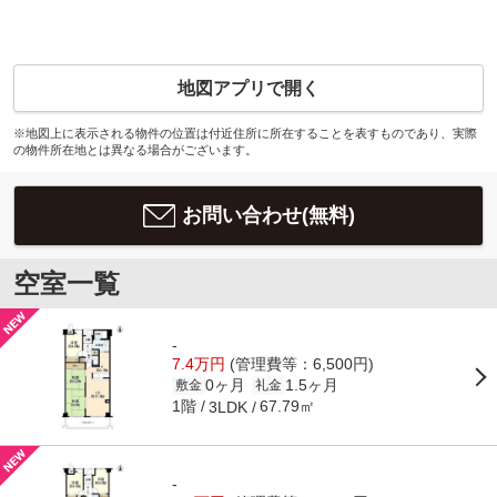
地図アプリで開く
※地図上に表示される物件の位置は付近住所に所在することを表すものであり、実際
の物件所在地とは異なる場合がございます。
お問い合わせ(無料)
空室一覧
-
7.4万円
(管理費等：6,500円)
0ヶ月
1.5ヶ月
敷金
礼金
1階
67.79㎡
3LDK
-