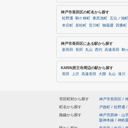
神戸市長田区の町名から探す
松野通
駒ケ林町
東尻池町
五位ノ池
本庄町
若松町
宮川町
御蔵通
四番町
神戸市長田区にある駅から探す
新長田
長田
丸山
西代
高速長田
駒
KARIN房王寺周辺の駅から探す
長田
上沢
高速長田
大開
丸山
湊川
市区町村から探す
神戸市長田区
/
町名から探す
戸政町
/
松野通
/
路線から探す
神戸市西神・山
阪神本線
/
神鉄