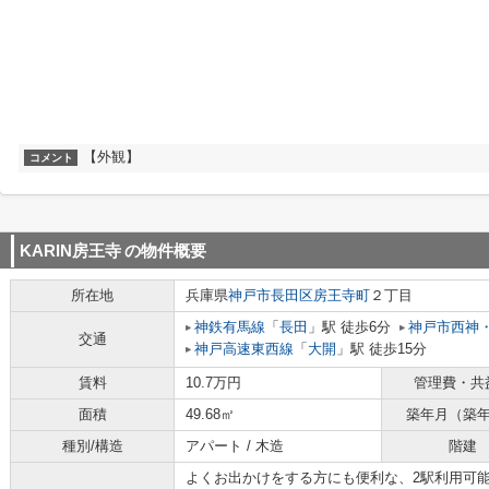
【外観】
コメント
KARIN房王寺
の物件概要
所在地
兵庫県
神戸市長田区
房王寺町
２丁目
神鉄有馬線
「
長田
」駅 徒歩6分
神戸市西神
交通
神戸高速東西線
「
大開
」駅 徒歩15分
賃料
10.7万円
管理費・共
面積
49.68㎡
築年月（築
種別/構造
アパート / 木造
階建
よくお出かけをする方にも便利な、2駅利用可