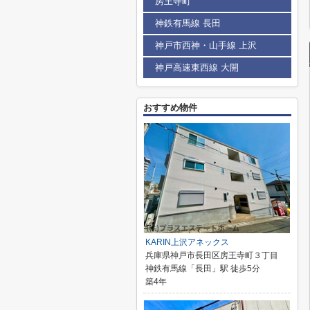
房王寺町
神鉄有馬線 長田
神戸市西神・山手線 上沢
神戸高速東西線 大開
おすすめ物件
KARIN上沢アネックス
兵庫県神戸市長田区房王寺町３丁目
神鉄有馬線「長田」駅 徒歩5分
築4年