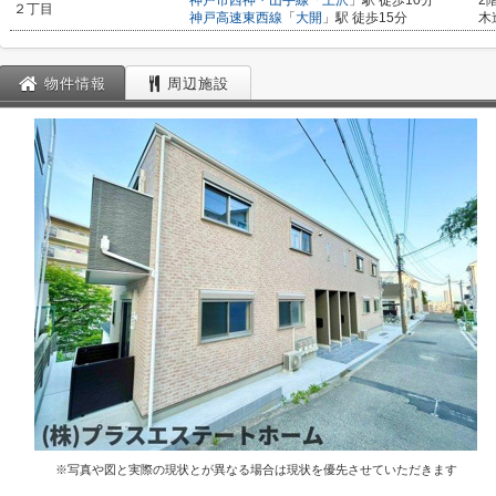
神戸市西神・山手線
「
上沢
」駅 徒歩10分
2
２丁目
神戸高速東西線
「
大開
」駅 徒歩15分
木
物件情報
周辺施設
※写真や図と実際の現状とが異なる場合は現状を優先させていただきます