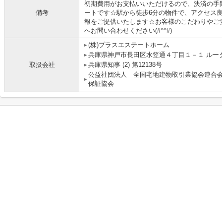
初期費用がお支払いいただけるので、決済の手
備考
ートです☆駅から徒歩6分の物件で、アクセス
報をご提供いたします☆お客様のこだわりやご
へお問い合わせください(#^^#)
(株)プラスエステートホーム
兵庫県神戸市長田区水笠通４丁目１－１ ルー
取扱会社
兵庫県知事 (2) 第12138号
公益社団法人 全国宅地建物取引業協会連合
保証協会