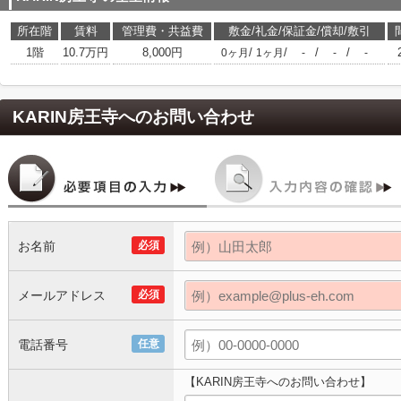
所在階
賃料
管理費・共益費
敷金/礼金/保証金/償却/敷引
1階
10.7万円
8,000円
/
/
/
/
0ヶ月
1ヶ月
-
-
-
KARIN房王寺
へのお問い合わせ
お名前
必須
メールアドレス
必須
電話番号
任意
【KARIN房王寺へのお問い合わせ】