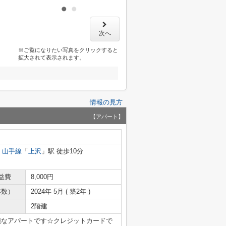
次へ
※ご覧になりたい写真をクリックすると
拡大されて表示されます。
情報の見方
【アパート】
・山手線
「
上沢
」駅 徒歩10分
益費
8,000円
年数）
2024年 5月 ( 築2年 )
2階建
能なアパートです☆クレジットカードで