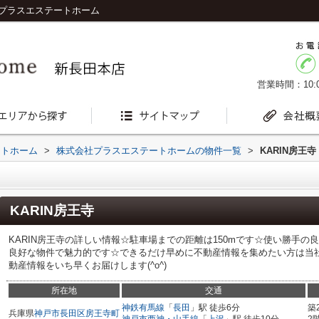
社プラスエステートホーム
営業時間：10:0
ートホーム
>
株式会社プラスエステートホームの物件一覧
>
KARIN房王寺
KARIN房王寺
KARIN房王寺の詳しい情報☆駐車場までの距離は150mです☆使い勝手
良好な物件で魅力的です☆できるだけ早めに不動産情報を集めたい方は当
動産情報をいち早くお届けします(^o^)
所在地
交通
神鉄有馬線
「
長田
」駅 徒歩6分
築
兵庫県
神戸市長田区
房王寺町