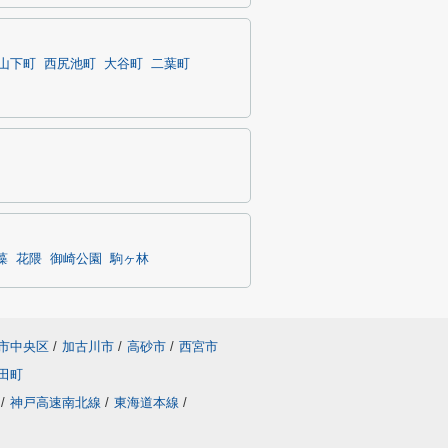
山下町
西尻池町
大谷町
二葉町
藻
花隈
御崎公園
駒ヶ林
市中央区
/
加古川市
/
高砂市
/
西宮市
田町
/
神戸高速南北線
/
東海道本線
/