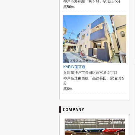
神戸市海岸線「駒ヶ林」駅 徒歩5分
築56年
KARIN蓮宮通
兵庫県神戸市長田区蓮宮通２丁目
神戸高速東西線「高速長田」駅 徒歩5
分
築6年