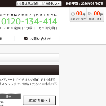
最終更新：2026年08月07日
00
00
件
件
最近見た物件
検討リスト
0～20:00
定休日：水曜日・月２回火曜日
の良いアパートでイチオシの物件です☆眺望
社スタッフまでご連絡ください☆地域の不
建物
空室情報へ
2年