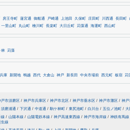
町
房王寺町
蓮宮通
御船通
戸崎通
上池田
久保町
庄田町
川西通
長田町
一里山町
丸山町
檜川町
長楽町
大日丘町
苅藻通
海運町
西山町
ヶ林
苅藻
兵庫
新開地
鵯越
西代
大倉山
神戸
新長田
中央市場前
西元町
板宿
苅
神戸市須磨区
/
神戸市兵庫区
/
神戸市北区
/
神戸市垂水区
/
神戸市灘区
/
神戸
須磨浦通
/
下沢通
/
中道通
/
駒ケ林町
/
東尻池町
/
白川台
/
五位ノ池町
/
大
手線
/
山陽本線
/
山陽電鉄本線
/
神戸高速東西線
/
神戸市海岸線
/
神鉄有馬線
粟生線