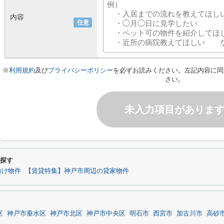
内容
任意
※
利用規約
及び
プライバシーポリシー
を必ずお読みください。左記内容に同
さい。
未入力項目がありま
ら探す
向け物件
【賃貸特集】神戸市周辺の貸家物件
区
神戸市垂水区
神戸市北区
神戸市中央区
明石市
西宮市
加古川市
高砂