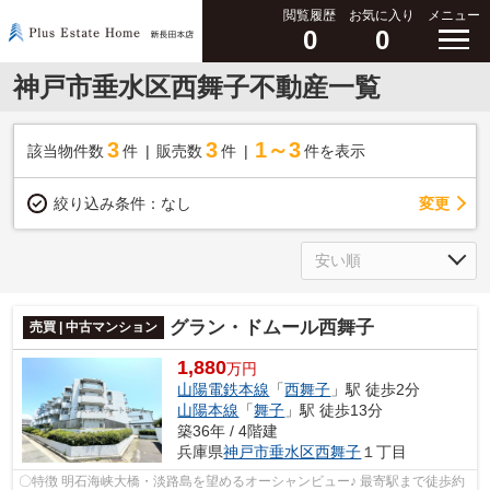
閲覧履歴
お気に入り
メニュー
0
0
神戸市垂水区西舞子不動産一覧
3
3
1～3
該当物件数
件
販売数
件
件を表示
変更
絞り込み条件：
なし
グラン・ドムール西舞子
売買 | 中古マンション
1,880
万円
山陽電鉄本線
「
西舞子
」駅 徒歩2分
山陽本線
「
舞子
」駅 徒歩13分
築36年 / 4階建
兵庫県
神戸市垂水区
西舞子
１丁目
〇特徴 明石海峡大橋・淡路島を望めるオーシャンビュー♪ 最寄駅まで徒歩約