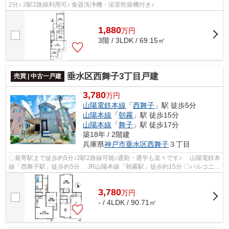
2分♪ 2駅2路線利用可♪ 食器洗浄機・浴室乾燥機付き♪
1,880
万
円
3階 / 3LDK / 69.15㎡
垂水区西舞子3丁目戸建
売買 | 中古一戸建
3,780
万円
山陽電鉄本線
「
西舞子
」駅 徒歩5分
山陽本線
「
朝霧
」駅 徒歩15分
山陽本線
「
舞子
」駅 徒歩17分
築18年 / 2階建
兵庫県
神戸市垂水区
西舞子
３丁目
〇最寄駅まで徒歩約5分♪2駅2路線可能♪通勤・通学も楽々です♪ 山陽電鉄本
線「西舞子駅」徒歩約5分 JR山陽本線「朝霧駅」徒歩約15分 〇バルコニー
もカースペースも屋根付です♪ 〇徒...
3,780
万
円
- / 4LDK / 90.71㎡