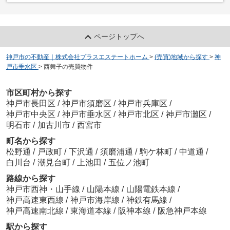
ページトップへ
神戸市の不動産｜株式会社プラスエステートホーム
>
(売買)地域から探す
>
神
戸市垂水区
>
西舞子の売買物件
市区町村から探す
神戸市長田区
/
神戸市須磨区
/
神戸市兵庫区
/
神戸市中央区
/
神戸市垂水区
/
神戸市北区
/
神戸市灘区
/
明石市
/
加古川市
/
西宮市
町名から探す
松野通
/
戸政町
/
下沢通
/
須磨浦通
/
駒ケ林町
/
中道通
/
白川台
/
潮見台町
/
上池田
/
五位ノ池町
路線から探す
神戸市西神・山手線
/
山陽本線
/
山陽電鉄本線
/
神戸高速東西線
/
神戸市海岸線
/
神鉄有馬線
/
神戸高速南北線
/
東海道本線
/
阪神本線
/
阪急神戸本線
駅から探す