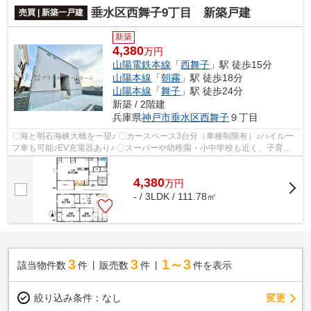
垂水区西舞子9丁目 新築戸建
売買 | 新築一戸建
新築
4,380
万円
山陽電鉄本線
「
西舞子
」駅 徒歩15分
山陽本線
「
朝霧
」駅 徒歩18分
山陽本線
「
舞子
」駅 徒歩24分
新築 / 2階建
兵庫県
神戸市垂水区
西舞子
９丁目
〇海と明石海峡大橋を一望♪ 〇カースペース3台分（車種制限有）♪ハイルー
フ車も可能♪EV充電器あり♪ 〇スーパーや幼稚園・小中学校も近く、子育て
世代におすすめの立地♪ 〇閑静な住宅地...
4,380
万
円
- / 3LDK / 111.78㎡
3
3
1～3
該当物件数
件
販売数
件
件を表示
変更
絞り込み条件：
なし