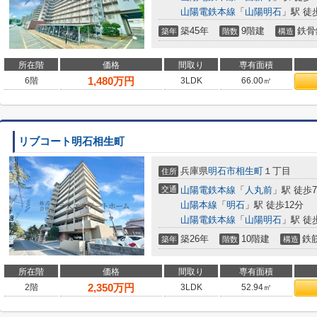
山陽電鉄本線
「
山陽明石
」駅 徒
築45年
9階建
鉄骨
築年
階数
構造
所在階
価格
間取り
専有面積
1,480
万円
6階
3LDK
66.00㎡
リブコート明石相生町
兵庫県
明石市
相生町
１丁目
住所
交通
山陽電鉄本線
「
人丸前
」駅 徒歩
山陽本線
「
明石
」駅 徒歩12分
山陽電鉄本線
「
山陽明石
」駅 徒
築26年
10階建
鉄
築年
階数
構造
所在階
価格
間取り
専有面積
2,350
万円
2階
3LDK
52.94㎡