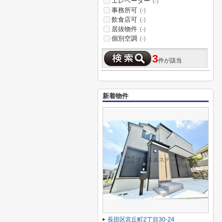
エレベーター
(-)
事務所可
(-)
飲食店可
(-)
居抜物件
(-)
個別空調
(-)
3
件が該当
新着物件
長田区宮丘町2丁目30-24