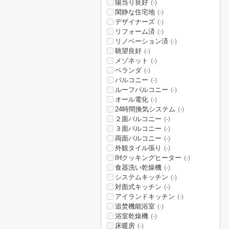
陽当り良好
(-)
閑静な住宅地
(-)
デザイナーズ
(-)
リフォーム済
(-)
リノベーション済
(-)
眺望良好
(-)
メゾネット
(-)
ベランダ
(-)
バルコニー
(-)
ルーフバルコニー
(-)
オール電化
(-)
24時間換気システム
(-)
２面バルコニー
(-)
３面バルコニー
(-)
両面バルコニー
(-)
外観タイル張り
(-)
IHクッキングヒーター
(-)
食器洗い乾燥機
(-)
システムキッチン
(-)
対面式キッチン
(-)
アイランドキッチン
(-)
追焚機能浴室
(-)
浴室乾燥機
(-)
床暖房
(-)