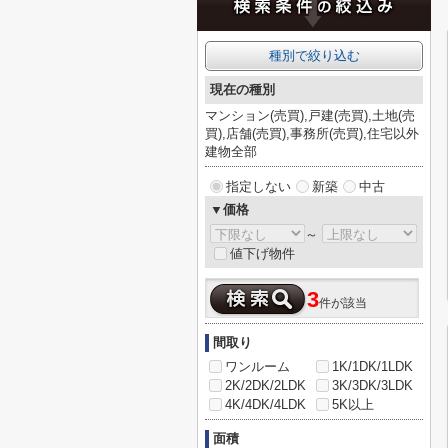
種別で絞り込む
現在の種別
マンション(売買),戸建(売買),土地(売
買),店舗(売買),事務所(売買),住宅以外
建物全部
指定しない
新築
中古
▼価格
～
値下げ物件
3
件が該当
間取り
ワンルーム
1K/1DK/1LDK
2K/2DK/2LDK
3K/3DK/3LDK
4K/4DK/4LDK
5K以上
面積