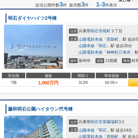
3
3
1-3
該当公開件数
件 販売数
件
件表示
明石ダイヤハイツ2号棟
兵庫県
明石市
硯町
３丁目
住所
交通
山陽電鉄本線
「
西新町
」駅 徒歩
山陽本線
「
明石
」駅 徒歩20分
山陽電鉄本線
「
林崎松江海岸
」駅
築46年
11階建
鉄
築年
階数
構造
所在階
価格
間取り
専有面積
1,080
万円
7階
3LDK
66.08㎡
藤和明石公園ハイタウン弐号棟
兵庫県
明石市
茶園場町
3-2
住所
交通
山陽本線
「
明石
」駅 徒歩14分
山陽電鉄本線
「
西新町
」駅 徒歩1