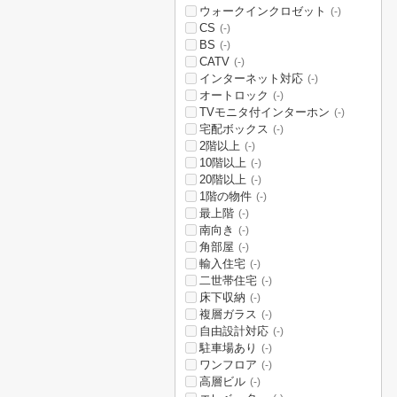
ウォークインクロゼット
(-)
CS
(-)
BS
(-)
CATV
(-)
インターネット対応
(-)
オートロック
(-)
TVモニタ付インターホン
(-)
宅配ボックス
(-)
2階以上
(-)
10階以上
(-)
20階以上
(-)
1階の物件
(-)
最上階
(-)
南向き
(-)
角部屋
(-)
輸入住宅
(-)
二世帯住宅
(-)
床下収納
(-)
複層ガラス
(-)
自由設計対応
(-)
駐車場あり
(-)
ワンフロア
(-)
高層ビル
(-)