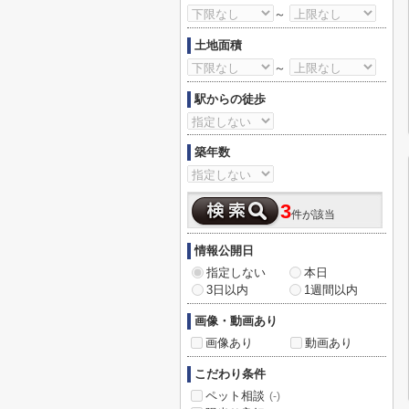
～
土地面積
～
駅からの徒歩
築年数
3
件が該当
情報公開日
指定しない
本日
3日以内
1週間以内
画像・動画あり
画像あり
動画あり
こだわり条件
ペット相談
(-)