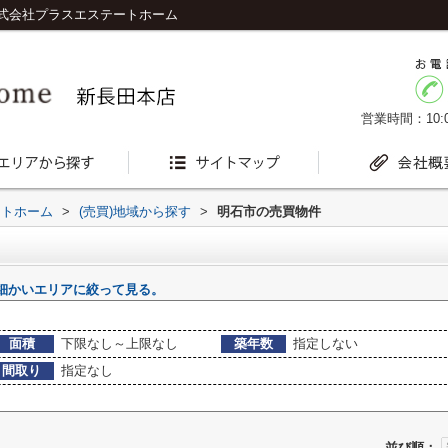
式会社プラスエステートホーム
営業時間：10:0
ートホーム
>
(売買)地域から探す
>
明石市の売買物件
細かいエリアに絞って見る。
面積
下限なし～上限なし
築年数
指定しない
間取り
指定なし
並び順：